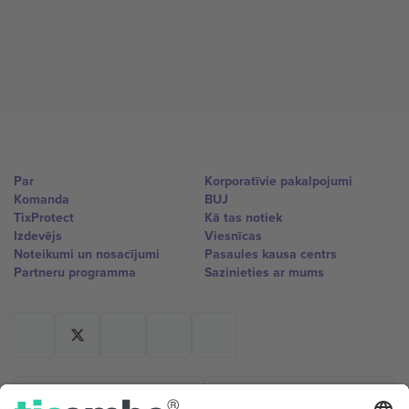
Par
Korporatīvie pakalpojumi
Komanda
BUJ
TixProtect
Kā tas notiek
Izdevējs
Viesnīcas
Noteikumi un nosacījumi
Pasaules kausa centrs
Partneru programma
Sazinieties ar mums