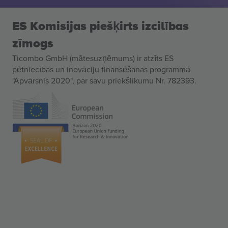
ES Komisijas piešķirts izcilības
zīmogs
Ticombo GmbH (mātesuzņēmums) ir atzīts ES
pētniecības un inovāciju finansēšanas programmā
"Apvārsnis 2020", par savu priekšlikumu Nr. 782393.