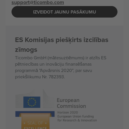
support@ticombo.com
IZVEIDOT JAUNU PASĀKUMU
ES Komisijas piešķirts izcilības
zīmogs
Ticombo GmbH (mātesuzņēmums) ir atzīts ES
pētniecības un inovāciju finansēšanas
programmā "Apvārsnis 2020", par savu
priekšlikumu Nr. 782393.