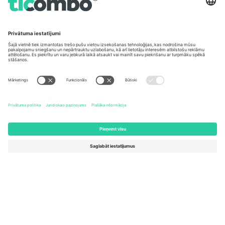
Biroji un atbalsts
Germany
United Kingdom
Unter den Linden 24, 10117
167 City Road, London, Greater
Berlin, Germany
London, EC1V 1AW, United
Kingdom
United States
Switzerland
131 Continental Dr, Suite 305,
Dorfstrasse 52a, 6390
Newark, Delaware 19713, United
Engelberg, Switzerland
States
Bulgaria
United Arab Emirates
Regus Sofia City West, bul
UAE Dubai Silicon Oasis, DDP
Totleben 53-55, 1606 Sofia,
Building A1, Office 302, Dubai,
Bulgaria
United Arab Emirates
Mexico