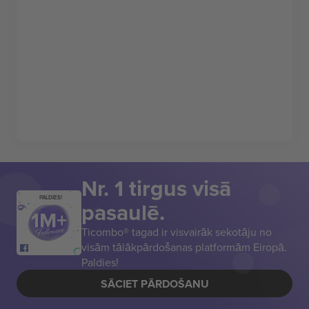
Nr. 1 tirgus visā
PALDIES!
pasaulē.
Ticombo® tagad ir visvairāk sekotāju no
visām tālākpārdošanas platformām Eiropā.
Paldies!
SĀCIET PĀRDOŠANU