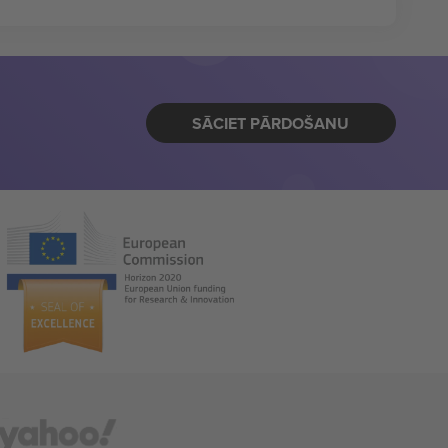
SĀCIET PĀRDOŠANU