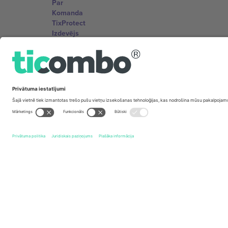
Par
Komanda
TixProtect
Izdevējs
Noteikumi un nosacījumi
Partneru programma
Biroji un atbalsts
Germany
Unter den Linden 24, 10117 Berlin, Germany
United States
131 Continental Dr, Suite 305, Newark, Delaware 19713, 
Bulgaria