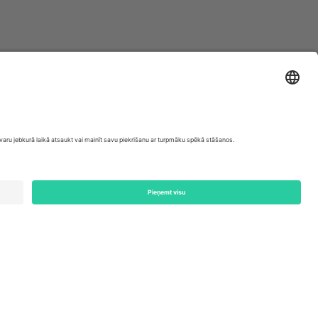
ondon, EC1V 1AW, United Kingdom
Switzerland