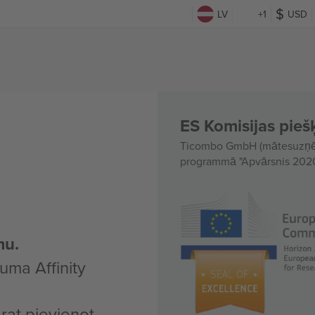
LV
+1
USD
s
ES Komisijas piešķ
Ticombo GmbH (mātesuzņēmu
programmā "Apvārsnis 2020"
mu.
uma Affinity
arat pievienot