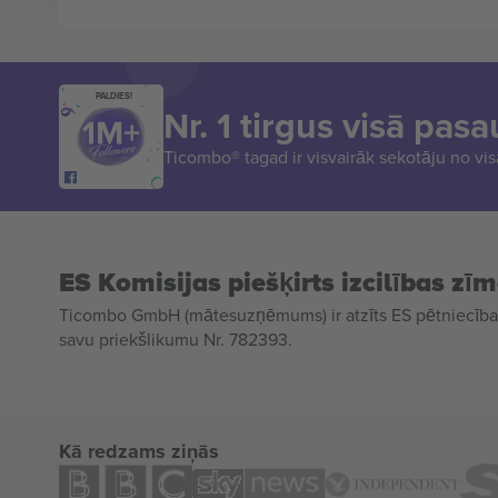
PALDIES!
Nr. 1 tirgus visā pasa
Ticombo® tagad ir visvairāk sekotāju no vi
ES Komisijas piešķirts izcilības zī
Ticombo GmbH (mātesuzņēmums) ir atzīts ES pētniecības
savu priekšlikumu Nr. 782393.
Kā redzams ziņās