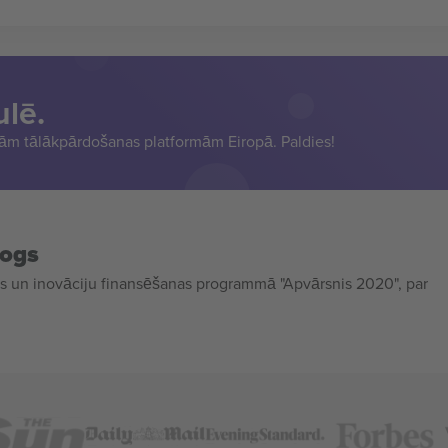
ulē.
sām tālākpārdošanas platformām Eiropā. Paldies!
mogs
 un inovāciju finansēšanas programmā "Apvārsnis 2020", par