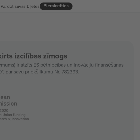
Pierakstīties
Pārdot savas biļetes
irts izcilības zīmogs
ms) ir atzīts ES pētniecības un inovāciju finansēšanas
, par savu priekšlikumu Nr. 782393.