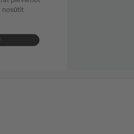
 nosūtīt
U