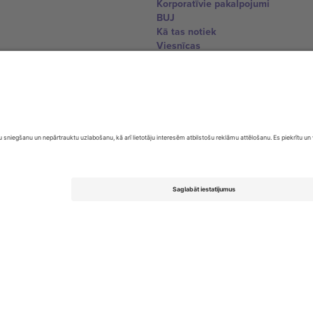
Korporatīvie pakalpojumi
BUJ
Kā tas notiek
Viesnīcas
Pasaules kausa centrs
Sazinieties ar mums
United Kingdom
167 City Road, London, Greater L
Switzerland
United States
Dorfstrasse 52a, 6390 Engelberg, 
United Arab Emirates