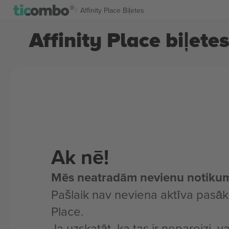
Affinity Place Biļetes
Affinity Place biļete
Ak nē!
Mēs neatradām nevienu notiku
Pašlaik nav neviena aktīva pasāk
Place.
Ja uzskatāt, ka tas ir nepareizi, v