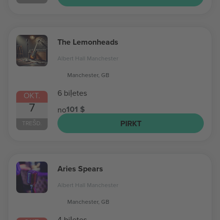
The Lemonheads
Albert Hall Manchester
Manchester, GB
6 biļetes
OKT.
7
101 $
no
PIRKT
TREŠD.
Aries Spears
Albert Hall Manchester
Manchester, GB
4 biļetes