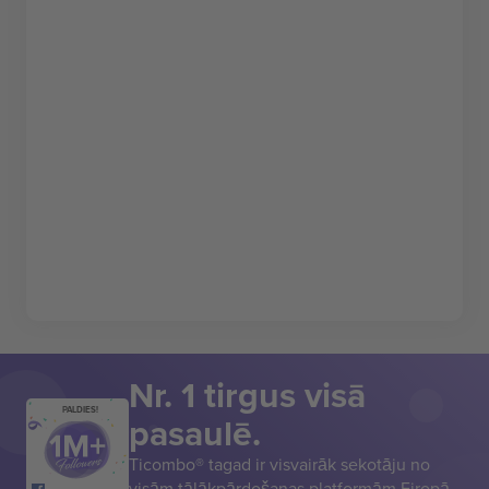
Nr. 1 tirgus visā
PALDIES!
pasaulē.
Ticombo® tagad ir visvairāk sekotāju no
visām tālākpārdošanas platformām Eiropā.