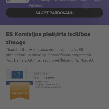
Paldies!
SĀCIET PĀRDOŠANU
ES Komisijas piešķirts izcilības
zīmogs
Ticombo GmbH (mātesuzņēmums) ir atzīts ES
pētniecības un inovāciju finansēšanas programmā
"Apvārsnis 2020", par savu priekšlikumu Nr. 782393.