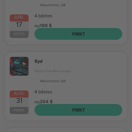
Manchester, GB
4 biļetes
APR.
17
188 $
no
PIRKT
SESTD.
Syd
Albert Hall Manchester
Manchester, GB
4 biļetes
AUG.
31
264 $
no
PIRKT
PIRMD.