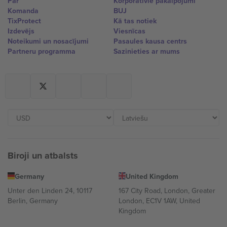
Par
Korporatīvie pakalpojumi
Komanda
BUJ
TixProtect
Kā tas notiek
Izdevējs
Viesnīcas
Noteikumi un nosacījumi
Pasaules kausa centrs
Partneru programma
Sazinieties ar mums
Biroji un atbalsts
Germany
United Kingdom
Unter den Linden 24, 10117
167 City Road, London, Greater
Berlin, Germany
London, EC1V 1AW, United
Kingdom