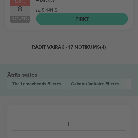
OKT.
8
5 141 $
no
PIRKT
CETURTD.
RĀDĪT VAIRĀK - 17 NOTIKUMS(-I)
Ātrās saites
The Lemonheads
Biļetes
Cabaret Voltaire
Biļetes
Ash