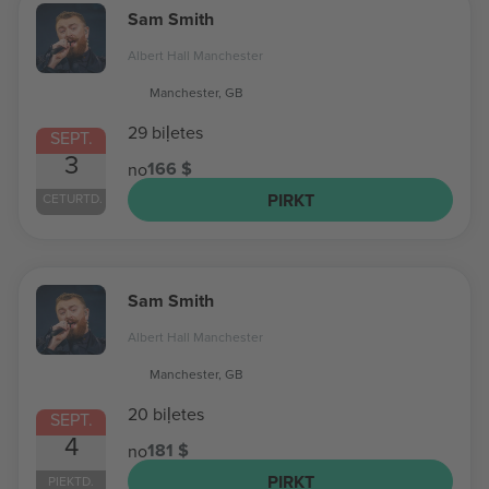
Sam Smith
Albert Hall Manchester
Manchester, GB
29 biļetes
SEPT.
3
166 $
no
PIRKT
CETURTD.
Sam Smith
Albert Hall Manchester
Manchester, GB
20 biļetes
SEPT.
4
181 $
no
PIRKT
PIEKTD.