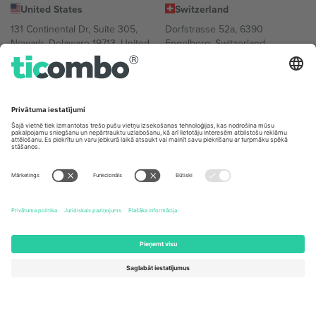
United States
Switzerland
131 Continental Dr, Suite 305,
Dorfstrasse 52a, 6390
Newark, Delaware 19713, United
Engelberg, Switzerland
States
Bulgaria
United Arab Emirates
Regus Sofia City West, bul
UAE Dubai Silicon Oasis, DDP
Totleben 53-55, 1606 Sofia,
Building A1, Office 302, Dubai,
Bulgaria
United Arab Emirates
Mexico
Av Chapultepec 360, Roma
Norte, Cuauhtémoc, 06700
Ciudad de México, CDMX,
Mexico
Platformas nodrošinātāja juridiskā persona var atšķirties atkarībā
no atrašanās vietas, notikuma un/vai domēna. Lai iegūtu detalizētu
informāciju, skatiet konkrētu notikuma lapu, nospiedumu un
noteikumus.,
Izdevējs
un
Noteikumi.
© 2026 Ticombo. Visas
tiesības aizsargātas.