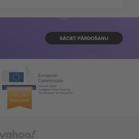
SĀCIET PĀRDOŠANU