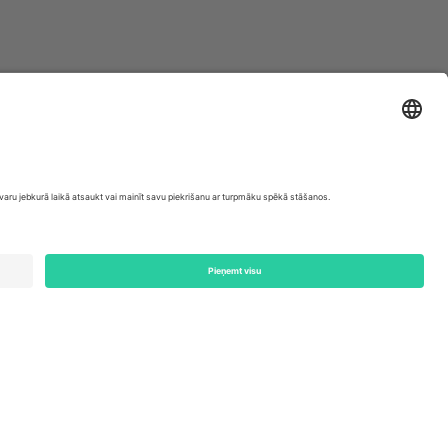
ondon, EC1V 1AW, United Kingdom
Switzerland