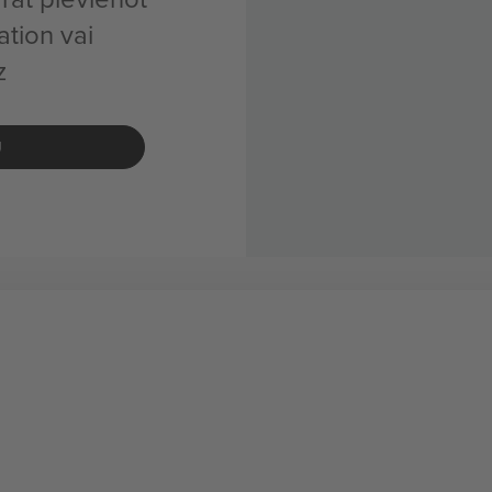
tion vai
z
U