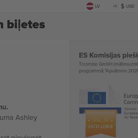
LV
+1
USD
 biļetes
ES Komisijas piešķ
Ticombo GmbH (mātesuzņēmu
programmā "Apvārsnis 2020"
mu.
kuma Ashley
arat pievienot