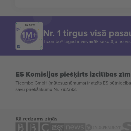
PALDIES!
Nr. 1 tirgus visā pasa
Ticombo® tagad ir visvairāk sekotāju no vi
ES Komisijas piešķirts izcilības zī
Ticombo GmbH (mātesuzņēmums) ir atzīts ES pētniecības
savu priekšlikumu Nr. 782393.
Kā redzams ziņās