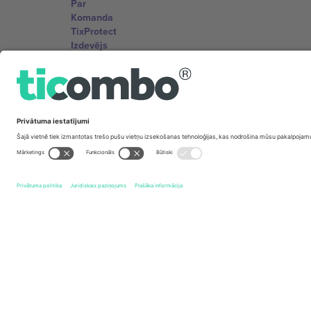
Par
Komanda
TixProtect
Izdevējs
Noteikumi un nosacījumi
Partneru programma
Biroji un atbalsts
Germany
Unter den Linden 24, 10117 Berlin, Germany
United States
131 Continental Dr, Suite 305, Newark, Delaware 19713, 
Bulgaria