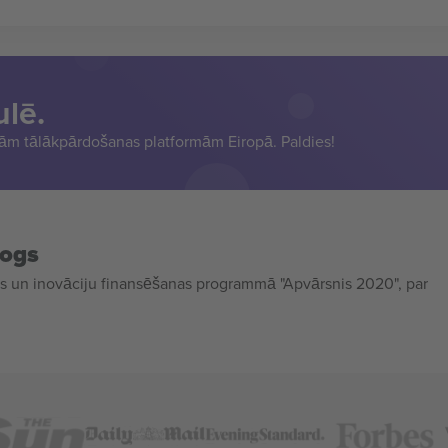
ulē.
sām tālākpārdošanas platformām Eiropā. Paldies!
mogs
 un inovāciju finansēšanas programmā "Apvārsnis 2020", par