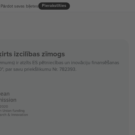
Pierakstīties
Pārdot savas biļetes
irts izcilības zīmogs
ms) ir atzīts ES pētniecības un inovāciju finansēšanas
, par savu priekšlikumu Nr. 782393.