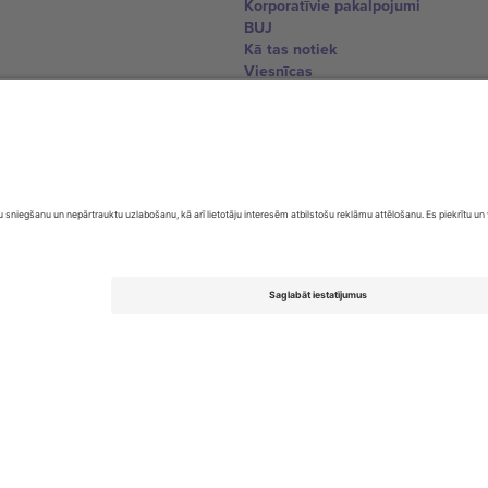
Korporatīvie pakalpojumi
BUJ
Kā tas notiek
Viesnīcas
Pasaules kausa centrs
Sazinieties ar mums
United Kingdom
167 City Road, London, Greater L
Switzerland
United States
Dorfstrasse 52a, 6390 Engelberg, 
United Arab Emirates