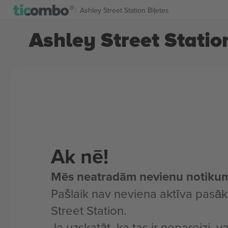
Ashley Street Station Biļetes
Ashley Street Station
Ak nē!
Mēs neatradām nevienu notiku
Pašlaik nav neviena aktīva pasā
Street Station.
Ja uzskatāt, ka tas ir nepareizi, v