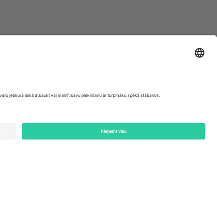
ondon, EC1V 1AW, United Kingdom
Switzerland