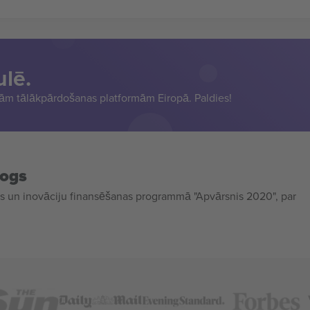
ulē.
sām tālākpārdošanas platformām Eiropā. Paldies!
mogs
 un inovāciju finansēšanas programmā "Apvārsnis 2020", par