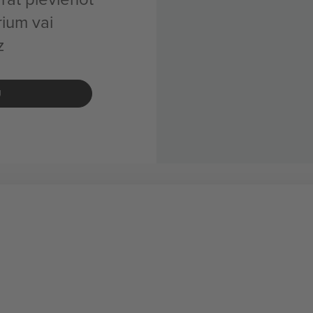
ium vai
z
U