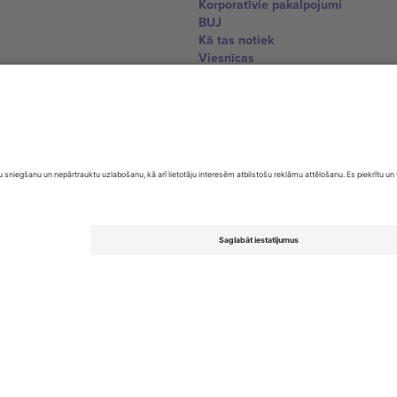
Korporatīvie pakalpojumi
BUJ
Kā tas notiek
Viesnīcas
Pasaules kausa centrs
Sazinieties ar mums
United Kingdom
167 City Road, London, Greater L
Switzerland
United States
Dorfstrasse 52a, 6390 Engelberg, 
United Arab Emirates