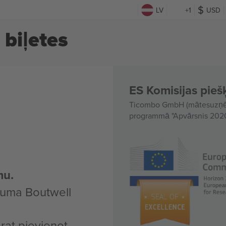
LV
+1
USD
biļetes
ES Komisijas piešķ
Ticombo GmbH (mātesuzņēmu
programmā "Apvārsnis 2020"
mu.
kuma Boutwell
arat pievienot