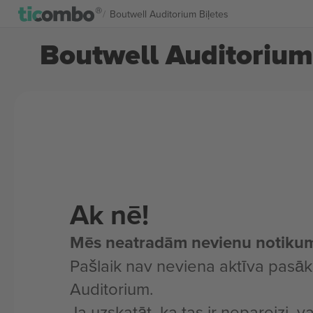
Boutwell Auditorium Biļetes
Boutwell Auditorium 
Ak nē!
Mēs neatradām nevienu notiku
Pašlaik nav neviena aktīva pasā
Auditorium.
Ja uzskatāt, ka tas ir nepareizi, v