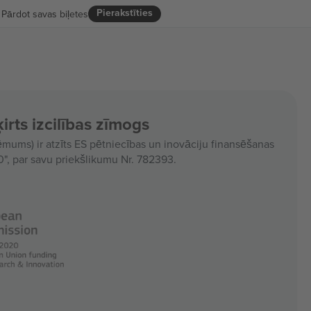
Pierakstīties
Pārdot savas biļetes
irts izcilības zīmogs
ms) ir atzīts ES pētniecības un inovāciju finansēšanas
, par savu priekšlikumu Nr. 782393.