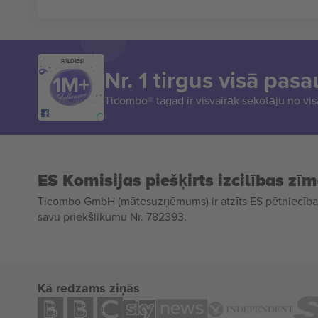
PALDIES!
Nr. 1 tirgus visā pasa
Ticombo® tagad ir visvairāk sekotāju no vi
ES Komisijas piešķirts izcilības zī
Ticombo GmbH (mātesuzņēmums) ir atzīts ES pētniecības
savu priekšlikumu Nr. 782393.
Kā redzams ziņās