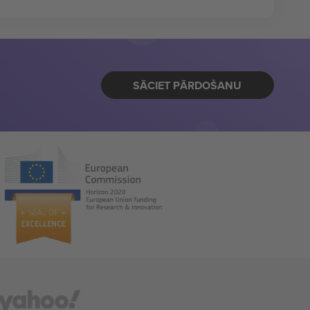
SĀCIET PĀRDOŠANU