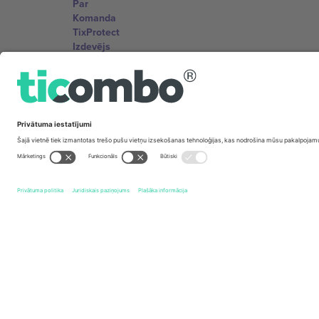
Par
Komanda
TixProtect
Izdevējs
Noteikumi un nosacījumi
Partneru programma
Biroji un atbalsts
Germany
Unter den Linden 24, 10117 Berlin, Germany
United States
131 Continental Dr, Suite 305, Newark, Delaware 19713, 
Bulgaria