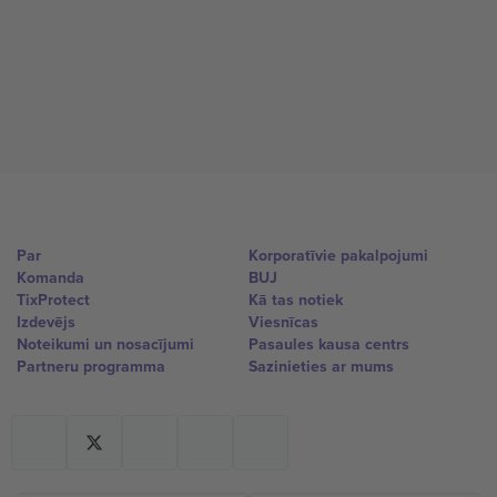
Par
Korporatīvie pakalpojumi
Komanda
BUJ
TixProtect
Kā tas notiek
Izdevējs
Viesnīcas
Noteikumi un nosacījumi
Pasaules kausa centrs
Partneru programma
Sazinieties ar mums