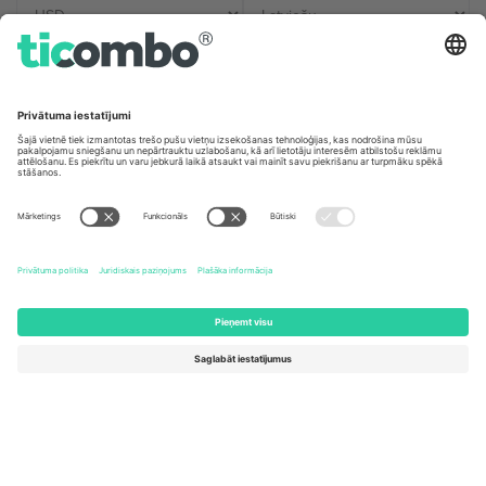
Biroji un atbalsts
Germany
United Kingdom
Unter den Linden 24, 10117
167 City Road, London, Greater
Berlin, Germany
London, EC1V 1AW, United
Kingdom
United States
Switzerland
131 Continental Dr, Suite 305,
Dorfstrasse 52a, 6390
Newark, Delaware 19713, United
Engelberg, Switzerland
States
Bulgaria
United Arab Emirates
Regus Sofia City West, bul
UAE Dubai Silicon Oasis, DDP
Totleben 53-55, 1606 Sofia,
Building A1, Office 302, Dubai,
Bulgaria
United Arab Emirates