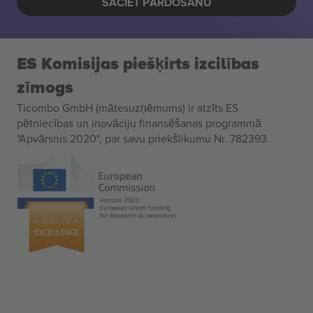
SĀCIET PĀRDOŠANU
ES Komisijas piešķirts izcilības
zīmogs
Ticombo GmbH (mātesuzņēmums) ir atzīts ES
pētniecības un inovāciju finansēšanas programmā
"Apvārsnis 2020", par savu priekšlikumu Nr. 782393.