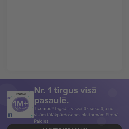
Nr. 1 tirgus visā
PALDIES!
pasaulē.
Ticombo® tagad ir visvairāk sekotāju no
visām tālākpārdošanas platformām Eiropā.
Paldies!