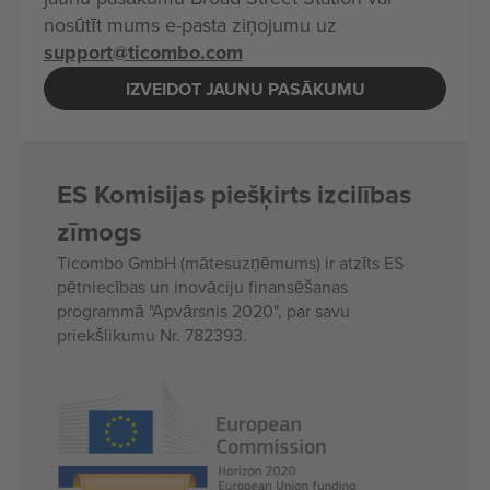
nosūtīt mums e-pasta ziņojumu uz
support@ticombo.com
IZVEIDOT JAUNU PASĀKUMU
ES Komisijas piešķirts izcilības
zīmogs
Ticombo GmbH (mātesuzņēmums) ir atzīts ES
pētniecības un inovāciju finansēšanas
programmā "Apvārsnis 2020", par savu
priekšlikumu Nr. 782393.