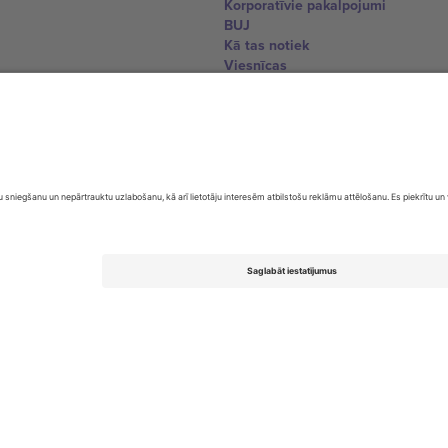
Korporatīvie pakalpojumi
BUJ
Kā tas notiek
Viesnīcas
Pasaules kausa centrs
Sazinieties ar mums
United Kingdom
167 City Road, London, Greater L
Switzerland
United States
Dorfstrasse 52a, 6390 Engelberg, 
United Arab Emirates