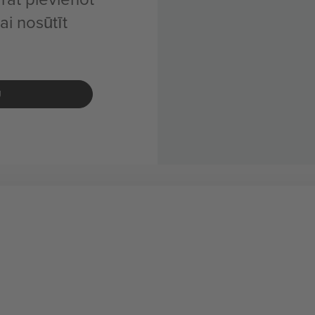
i nosūtīt
U