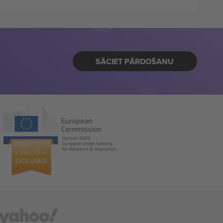
SĀCIET PĀRDOŠANU