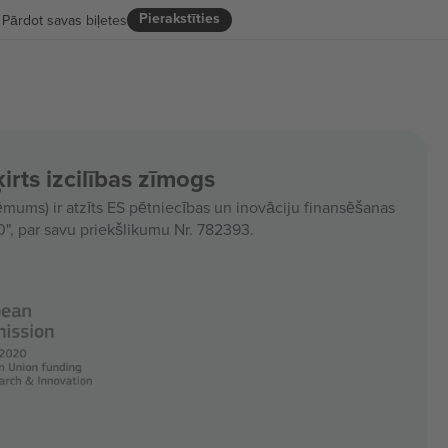
Pierakstīties
Pārdot savas biļetes
irts izcilības zīmogs
ms) ir atzīts ES pētniecības un inovāciju finansēšanas
, par savu priekšlikumu Nr. 782393.