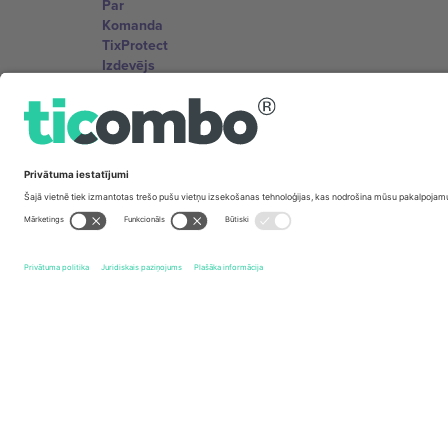
Par
Komanda
TixProtect
Izdevējs
Noteikumi un nosacījumi
Partneru programma
Biroji un atbalsts
Germany
Unter den Linden 24, 10117 Berlin, Germany
United States
131 Continental Dr, Suite 305, Newark, Delaware 19713, 
Bulgaria