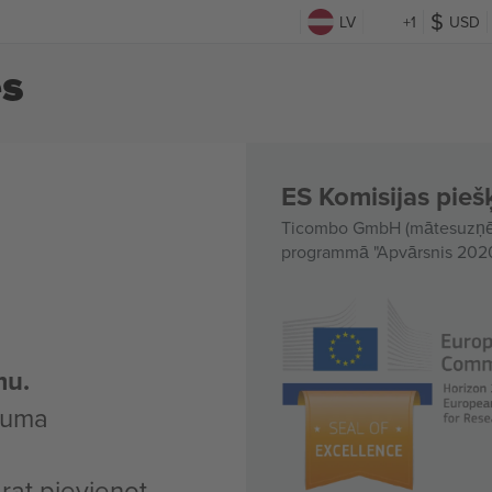
LV
+1
USD
es
ES Komisijas piešķ
Ticombo GmbH (mātesuzņēmu
programmā "Apvārsnis 2020"
mu.
kuma
arat pievienot