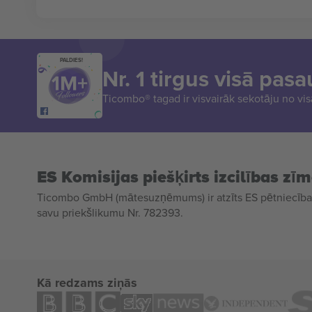
PALDIES!
Nr. 1 tirgus visā pasa
Ticombo® tagad ir visvairāk sekotāju no vi
ES Komisijas piešķirts izcilības zī
Ticombo GmbH (mātesuzņēmums) ir atzīts ES pētniecības
savu priekšlikumu Nr. 782393.
Kā redzams ziņās