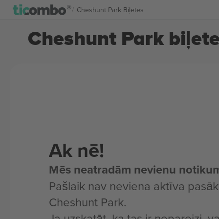
Cheshunt Park Biļetes
Cheshunt Park biļet
Ak nē!
Mēs neatradām nevienu notiku
Pašlaik nav neviena aktīva pasā
Cheshunt Park.
Ja uzskatāt, ka tas ir nepareizi, v