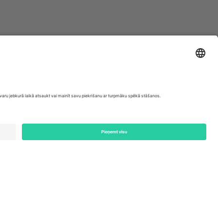
ondon, EC1V 1AW, United Kingdom
Switzerland