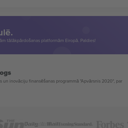
ulē.
sām tālākpārdošanas platformām Eiropā. Paldies!
mogs
 un inovāciju finansēšanas programmā "Apvārsnis 2020", par