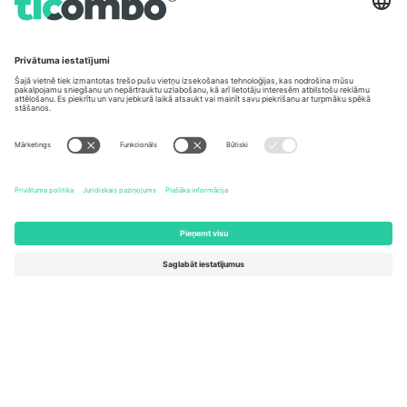
Biroji un atbalsts
Germany
United Kingdom
Unter den Linden 24, 10117
167 City Road, London, Greater
Berlin, Germany
London, EC1V 1AW, United
Kingdom
United States
Switzerland
131 Continental Dr, Suite 305,
Dorfstrasse 52a, 6390
Newark, Delaware 19713, United
Engelberg, Switzerland
States
Bulgaria
United Arab Emirates
Regus Sofia City West, bul
UAE Dubai Silicon Oasis, DDP
Totleben 53-55, 1606 Sofia,
Building A1, Office 302, Dubai,
Bulgaria
United Arab Emirates
Mexico