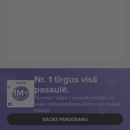
Nr. 1 tirgus visā
PALDIES!
pasaulē.
Ticombo® tagad ir visvairāk sekotāju no
visām tālākpārdošanas platformām Eiropā.
Paldies!
SĀCIET PĀRDOŠANU