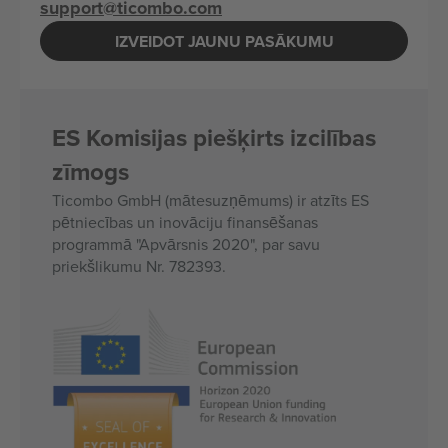
support@ticombo.com
IZVEIDOT JAUNU PASĀKUMU
ES Komisijas piešķirts izcilības
zīmogs
Ticombo GmbH (mātesuzņēmums) ir atzīts ES
pētniecības un inovāciju finansēšanas
programmā "Apvārsnis 2020", par savu
priekšlikumu Nr. 782393.