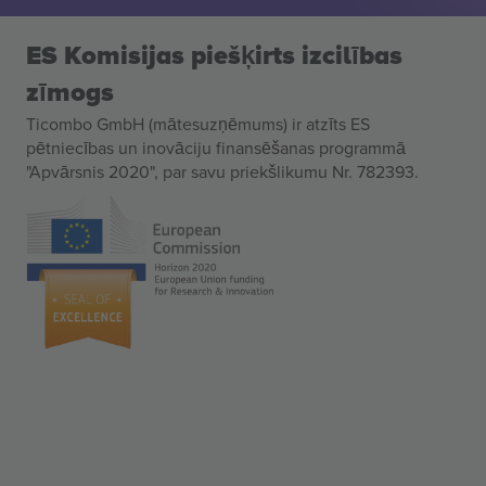
ES Komisijas piešķirts izcilības
zīmogs
Ticombo GmbH (mātesuzņēmums) ir atzīts ES
pētniecības un inovāciju finansēšanas programmā
"Apvārsnis 2020", par savu priekšlikumu Nr. 782393.