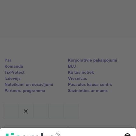
Par
Korporatīvie pakalpojumi
Komanda
BUJ
TixProtect
Kā tas notiek
Izdevējs
Viesnīcas
Noteikumi un nosacījumi
Pasaules kausa centrs
Partneru programma
Sazinieties ar mums