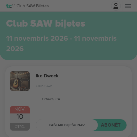
Pierakstīties
Club SAW Biļetes
Club SAW biļetes
11 novembris 2026 - 11 novembris
2026
Ike Dweck
Club SAW
Ottawa, CA
NOV.
10
ABONĒT
PAŠLAIK BIĻEŠU NAV
OTRD.