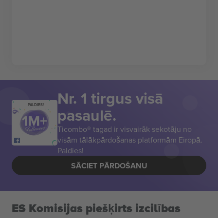
Nr. 1 tirgus visā
PALDIES!
pasaulē.
Ticombo® tagad ir visvairāk sekotāju no
visām tālākpārdošanas platformām Eiropā.
Paldies!
SĀCIET PĀRDOŠANU
ES Komisijas piešķirts izcilības