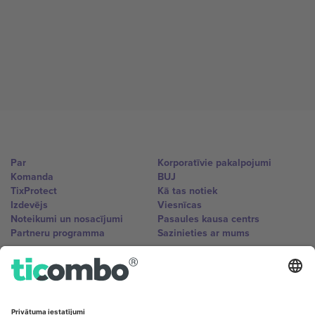
Par
Korporatīvie pakalpojumi
Komanda
BUJ
TixProtect
Kā tas notiek
Izdevējs
Viesnīcas
Noteikumi un nosacījumi
Pasaules kausa centrs
Partneru programma
Sazinieties ar mums