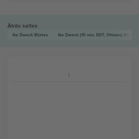
Ātrās saites
Ike Dweck
Biļetes
Ike Dweck
(10 nov. EDT, Ottawa)
Biļetes