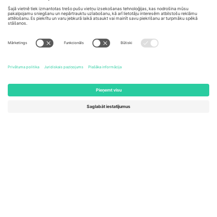
Biroji un atbalsts
Germany
United Kingdom
Unter den Linden 24, 10117
167 City Road, London, Greater
Berlin, Germany
London, EC1V 1AW, United
Kingdom
United States
Switzerland
131 Continental Dr, Suite 305,
Dorfstrasse 52a, 6390
Newark, Delaware 19713, United
Engelberg, Switzerland
States
Bulgaria
United Arab Emirates
Regus Sofia City West, bul
UAE Dubai Silicon Oasis, DDP
Totleben 53-55, 1606 Sofia,
Building A1, Office 302, Dubai,
Bulgaria
United Arab Emirates