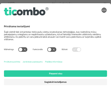
Biroji un atbalsts
Germany
United Kingdom
Unter den Linden 24, 10117
167 City Road, London, Greater
Berlin, Germany
London, EC1V 1AW, United
Kingdom
United States
Switzerland
131 Continental Dr, Suite 305,
Dorfstrasse 52a, 6390
Newark, Delaware 19713, United
Engelberg, Switzerland
States
Bulgaria
United Arab Emirates
Regus Sofia City West, bul
UAE Dubai Silicon Oasis, DDP
Totleben 53-55, 1606 Sofia,
Building A1, Office 302, Dubai,
Bulgaria
United Arab Emirates