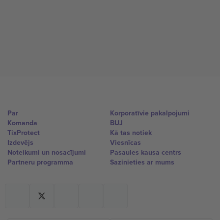
Par
Korporatīvie pakalpojumi
Komanda
BUJ
TixProtect
Kā tas notiek
Izdevējs
Viesnīcas
Noteikumi un nosacījumi
Pasaules kausa centrs
Partneru programma
Sazinieties ar mums