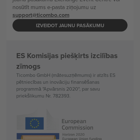
nosūtīt mums e-pasta ziņojumu uz
support@ticombo.com
IZVEIDOT JAUNU PASĀKUMU
ES Komisijas piešķirts izcilības
zīmogs
Ticombo GmbH (mātesuzņēmums) ir atzīts ES
pētniecības un inovāciju finansēšanas
programmā "Apvārsnis 2020", par savu
priekšlikumu Nr. 782393.