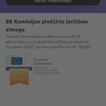
SĀCIET PĀRDOŠANU
ES Komisijas piešķirts izcilības
zīmogs
Ticombo GmbH (mātesuzņēmums) ir atzīts ES
pētniecības un inovāciju finansēšanas programmā
"Apvārsnis 2020", par savu priekšlikumu Nr. 782393.