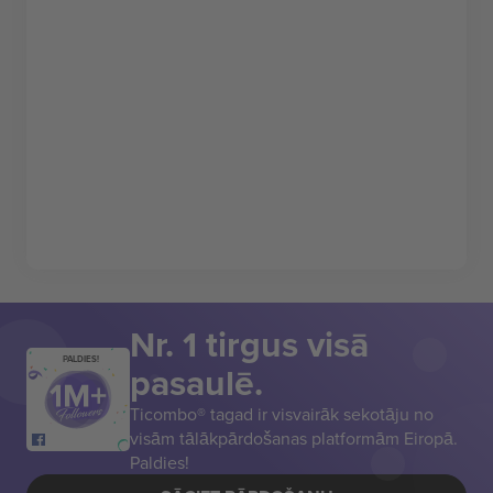
Nr. 1 tirgus visā
PALDIES!
pasaulē.
Ticombo® tagad ir visvairāk sekotāju no
visām tālākpārdošanas platformām Eiropā.
Paldies!