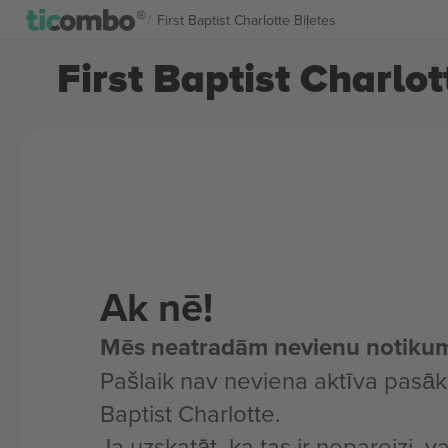
First Baptist Charlotte Biļetes
First Baptist Charlot
Ak nē!
Mēs neatradām nevienu notiku
Pašlaik nav neviena aktīva pasāk
Baptist Charlotte.
Ja uzskatāt, ka tas ir nepareizi, v