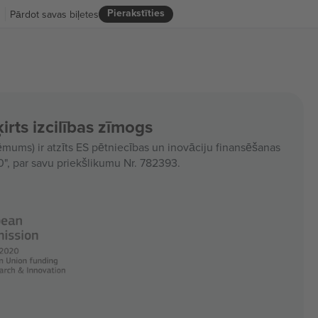
Pierakstīties
R
Pārdot savas biļetes
irts izcilības zīmogs
ms) ir atzīts ES pētniecības un inovāciju finansēšanas
, par savu priekšlikumu Nr. 782393.