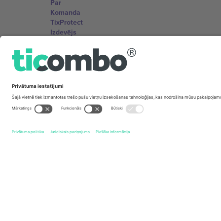
Par
Komanda
TixProtect
Izdevējs
Noteikumi un nosacījumi
Partneru programma
Biroji un atbalsts
Germany
Unter den Linden 24, 10117 Berlin, Germany
United States
131 Continental Dr, Suite 305, Newark, Delaware 19713, 
Bulgaria