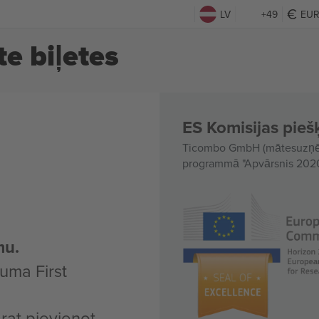
LV
+49
EU
te biļetes
ES Komisijas piešķ
Ticombo GmbH (mātesuzņēmu
programmā "Apvārsnis 2020"
mu.
uma First
arat pievienot