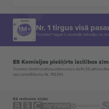
PALDIES!
Nr. 1 tirgus visā pasa
Ticombo® tagad ir visvairāk sekotāju no vi
ES Komisijas piešķirts izcilības zī
Ticombo GmbH (mātesuzņēmums) ir atzīts ES pētniecības
savu priekšlikumu Nr. 782393.
Kā redzams ziņās