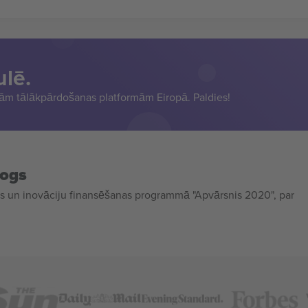
ulē.
sām tālākpārdošanas platformām Eiropā. Paldies!
mogs
 un inovāciju finansēšanas programmā "Apvārsnis 2020", par