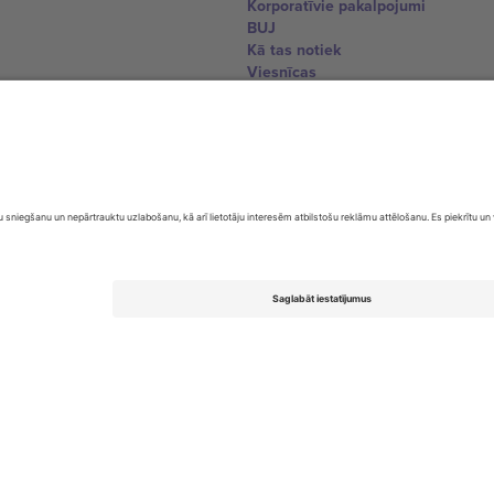
Korporatīvie pakalpojumi
BUJ
Kā tas notiek
Viesnīcas
Pasaules kausa centrs
Sazinieties ar mums
United Kingdom
167 City Road, London, Greater L
Switzerland
United States
Dorfstrasse 52a, 6390 Engelberg, 
United Arab Emirates