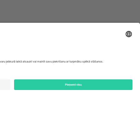
ondon, EC1V 1AW, United Kingdom
Switzerland