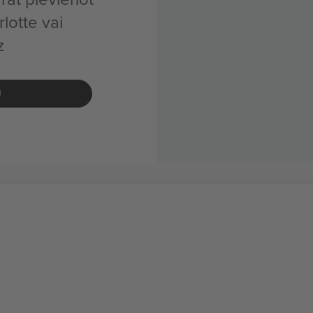
lotte vai
z
U