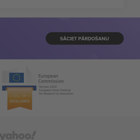
SĀCIET PĀRDOŠANU