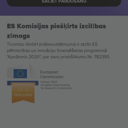
SĀCIET PĀRDOŠANU
ES Komisijas piešķirts izcilības
zīmogs
Ticombo GmbH (mātesuzņēmums) ir atzīts ES
pētniecības un inovāciju finansēšanas programmā
"Apvārsnis 2020", par savu priekšlikumu Nr. 782393.