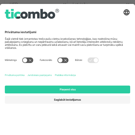
Biroji un atbalsts
Germany
United Kingdom
Unter den Linden 24, 10117
167 City Road, London, Greater
Berlin, Germany
London, EC1V 1AW, United
Kingdom
United States
Switzerland
131 Continental Dr, Suite 305,
Dorfstrasse 52a, 6390
Newark, Delaware 19713, United
Engelberg, Switzerland
States
Bulgaria
United Arab Emirates
Regus Sofia City West, bul
UAE Dubai Silicon Oasis, DDP
Totleben 53-55, 1606 Sofia,
Building A1, Office 302, Dubai,
Bulgaria
United Arab Emirates