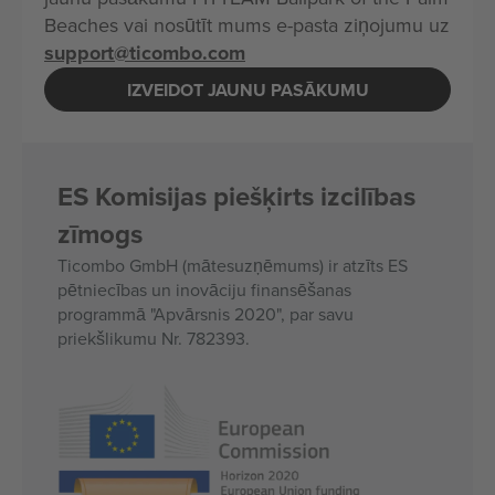
Beaches vai nosūtīt mums e-pasta ziņojumu uz
support@ticombo.com
IZVEIDOT JAUNU PASĀKUMU
ES Komisijas piešķirts izcilības
zīmogs
Ticombo GmbH (mātesuzņēmums) ir atzīts ES
pētniecības un inovāciju finansēšanas
programmā "Apvārsnis 2020", par savu
priekšlikumu Nr. 782393.