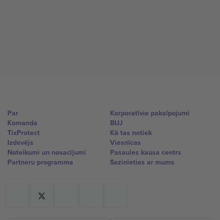
Par
Korporatīvie pakalpojumi
Komanda
BUJ
TixProtect
Kā tas notiek
Izdevējs
Viesnīcas
Noteikumi un nosacījumi
Pasaules kausa centrs
Partneru programma
Sazinieties ar mums