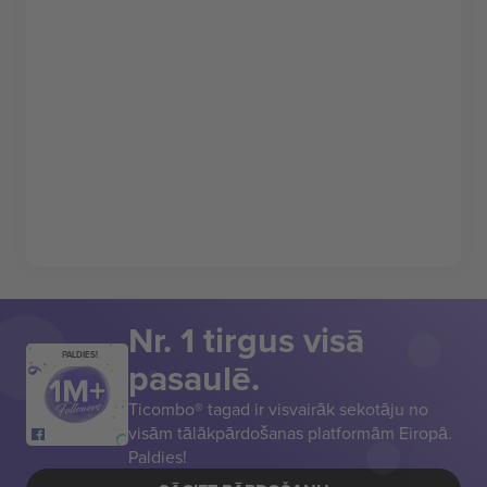
Nr. 1 tirgus visā
PALDIES!
pasaulē.
Ticombo® tagad ir visvairāk sekotāju no
visām tālākpārdošanas platformām Eiropā.
Paldies!