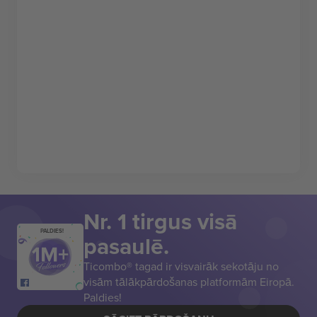
Nr. 1 tirgus visā
PALDIES!
pasaulē.
Ticombo® tagad ir visvairāk sekotāju no
visām tālākpārdošanas platformām Eiropā.
Paldies!