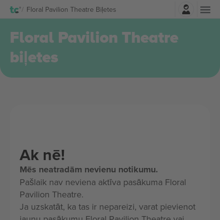
Pierakstīties
Floral Pavilion Theatre Biļetes
Floral Pavilion Theatre
biļetes
Ak nē!
Mēs neatradām nevienu notikumu.
Pašlaik nav neviena aktīva pasākuma Floral
Pavilion Theatre.
Ja uzskatāt, ka tas ir nepareizi, varat pievienot
jaunu pasākumu Floral Pavilion Theatre vai