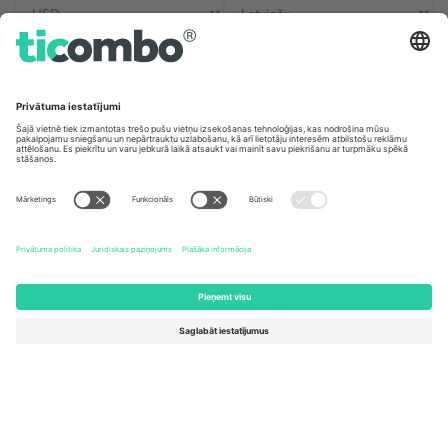
Biroji un atbalsts
Germany
United Kingdom
Unter den Linden 24, 10117
167 City Road, London, Greater
Berlin, Germany
London, EC1V 1AW, United
Kingdom
United States
Switzerland
131 Continental Dr, Suite 305,
Dorfstrasse 52a, 6390
Newark, Delaware 19713, United
Engelberg, Switzerland
States
Bulgaria
United Arab Emirates
Regus Sofia City West, bul
UAE Dubai Silicon Oasis, DDP
Totleben 53-55, 1606 Sofia,
Building A1, Office 302, Dubai,
Bulgaria
United Arab Emirates