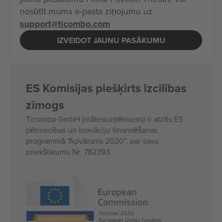
nosūtīt mums e-pasta ziņojumu uz
support@ticombo.com
IZVEIDOT JAUNU PASĀKUMU
ES Komisijas piešķirts izcilības
zīmogs
Ticombo GmbH (mātesuzņēmums) ir atzīts ES
pētniecības un inovāciju finansēšanas
programmā "Apvārsnis 2020", par savu
priekšlikumu Nr. 782393.