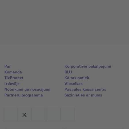
Par
Korporatīvie pakalpojumi
Komanda
BUJ
TixProtect
Kā tas notiek
Izdevējs
Viesnīcas
Noteikumi un nosacījumi
Pasaules kausa centrs
Partneru programma
Sazinieties ar mums