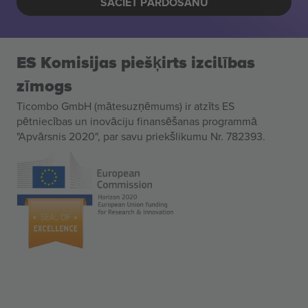
SĀCIET PĀRDOŠANU
ES Komisijas piešķirts izcilības
zīmogs
Ticombo GmbH (mātesuzņēmums) ir atzīts ES
pētniecības un inovāciju finansēšanas programmā
"Apvārsnis 2020", par savu priekšlikumu Nr. 782393.