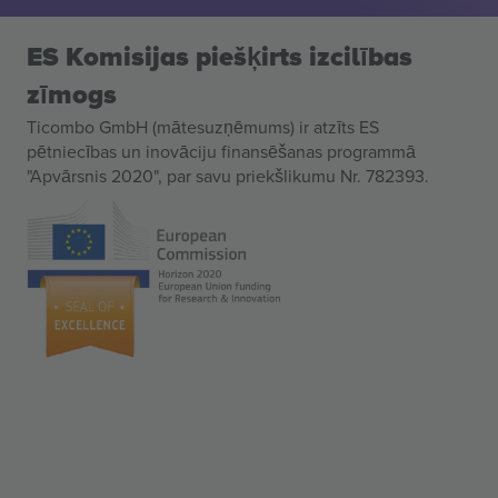
ES Komisijas piešķirts izcilības
zīmogs
Ticombo GmbH (mātesuzņēmums) ir atzīts ES
pētniecības un inovāciju finansēšanas programmā
"Apvārsnis 2020", par savu priekšlikumu Nr. 782393.