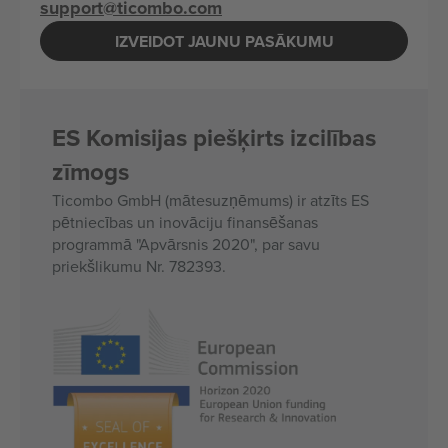
support@ticombo.com
IZVEIDOT JAUNU PASĀKUMU
ES Komisijas piešķirts izcilības
zīmogs
Ticombo GmbH (mātesuzņēmums) ir atzīts ES
pētniecības un inovāciju finansēšanas
programmā "Apvārsnis 2020", par savu
priekšlikumu Nr. 782393.