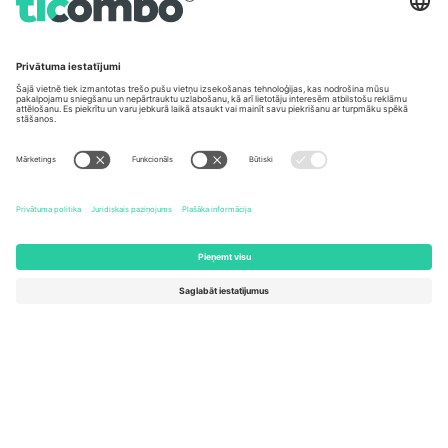
Biroji un atbalsts
Germany
United Kingdom
Unter den Linden 24, 10117
167 City Road, London, Greater
Berlin, Germany
London, EC1V 1AW, United
Kingdom
United States
Switzerland
131 Continental Dr, Suite 305,
Dorfstrasse 52a, 6390
Newark, Delaware 19713, United
Engelberg, Switzerland
States
Bulgaria
United Arab Emirates
Regus Sofia City West, bul
UAE Dubai Silicon Oasis, DDP
Totleben 53-55, 1606 Sofia,
Building A1, Office 302, Dubai,
Bulgaria
United Arab Emirates
Mexico