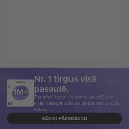
Nr. 1 tirgus visā
PALDIES!
pasaulē.
Ticombo® tagad ir visvairāk sekotāju no
visām tālākpārdošanas platformām Eiropā.
Paldies!
SĀCIET PĀRDOŠANU