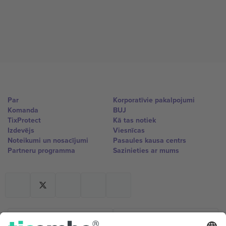
Par
Korporatīvie pakalpojumi
Komanda
BUJ
TixProtect
Kā tas notiek
Izdevējs
Viesnīcas
Noteikumi un nosacījumi
Pasaules kausa centrs
Partneru programma
Sazinieties ar mums