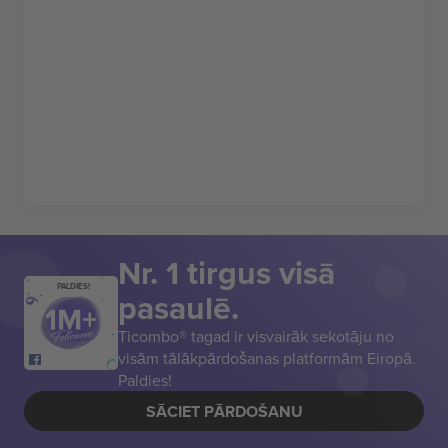
Nr. 1 tirgus visā
PALDIES!
pasaulē.
Ticombo® tagad ir visvairāk sekotāju no
visām tālākpārdošanas platformām Eiropā.
Paldies!
SĀCIET PĀRDOŠANU