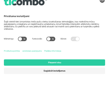
Biroji un atbalsts
Germany
United Kingdom
Unter den Linden 24, 10117
167 City Road, London, Greater
Berlin, Germany
London, EC1V 1AW, United
Kingdom
United States
Switzerland
131 Continental Dr, Suite 305,
Dorfstrasse 52a, 6390
Newark, Delaware 19713, United
Engelberg, Switzerland
States
Bulgaria
United Arab Emirates
Regus Sofia City West, bul
UAE Dubai Silicon Oasis, DDP
Totleben 53-55, 1606 Sofia,
Building A1, Office 302, Dubai,
Bulgaria
United Arab Emirates
Mexico