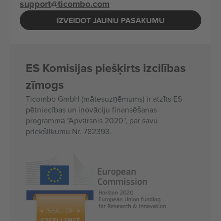
support@ticombo.com
IZVEIDOT JAUNU PASĀKUMU
ES Komisijas piešķirts izcilības
zīmogs
Ticombo GmbH (mātesuzņēmums) ir atzīts ES
pētniecības un inovāciju finansēšanas
programmā "Apvārsnis 2020", par savu
priekšlikumu Nr. 782393.