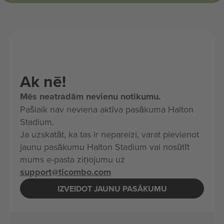
Ak nē!
Mēs neatradām nevienu notikumu.
Pašlaik nav neviena aktīva pasākuma Halton
Stadium.
Ja uzskatāt, ka tas ir nepareizi, varat pievienot
jaunu pasākumu Halton Stadium vai nosūtīt
mums e-pasta ziņojumu uz
support@ticombo.com
IZVEIDOT JAUNU PASĀKUMU