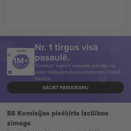
Nr. 1 tirgus visā
PALDIES!
pasaulē.
Ticombo® tagad ir visvairāk sekotāju no
visām tālākpārdošanas platformām Eiropā.
Paldies!
SĀCIET PĀRDOŠANU
ES Komisijas piešķirts izcilības
zīmogs