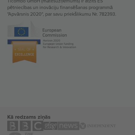
Ticombo GmbH (mātesuzņēmums) ir atzīts ES
pētniecības un inovāciju finansēšanas programmā
"Apvārsnis 2020", par savu priekšlikumu Nr. 782393.
Kā redzams ziņās