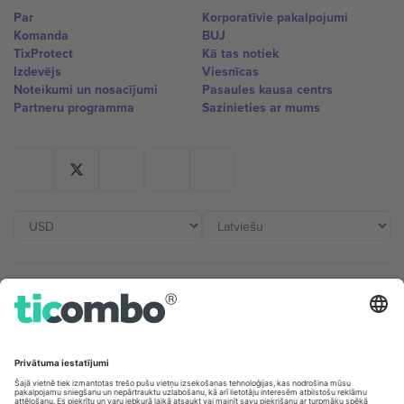
Par
Korporatīvie pakalpojumi
Komanda
BUJ
TixProtect
Kā tas notiek
Izdevējs
Viesnīcas
Noteikumi un nosacījumi
Pasaules kausa centrs
Partneru programma
Sazinieties ar mums
Biroji un atbalsts
Germany
United Kingdom
Unter den Linden 24, 10117
167 City Road, London, Greater
Berlin, Germany
London, EC1V 1AW, United
Kingdom