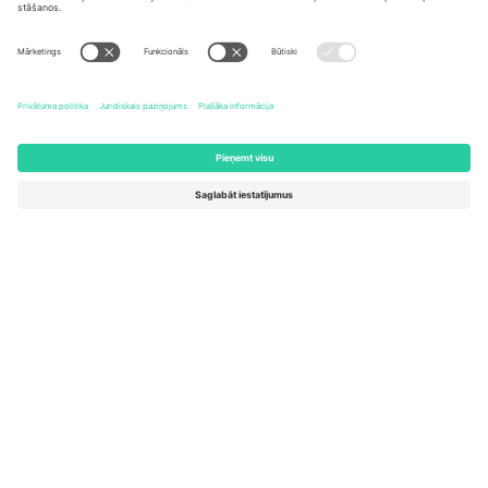
United States
Switzerland
131 Continental Dr, Suite 305,
Dorfstrasse 52a, 6390
Newark, Delaware 19713, United
Engelberg, Switzerland
States
Bulgaria
United Arab Emirates
Regus Sofia City West, bul
UAE Dubai Silicon Oasis, DDP
Totleben 53-55, 1606 Sofia,
Building A1, Office 302, Dubai,
Bulgaria
United Arab Emirates
Mexico
Av Chapultepec 360, Roma
Norte, Cuauhtémoc, 06700
Ciudad de México, CDMX,
Mexico
Platformas nodrošinātāja juridiskā persona var atšķirties atkarībā
no atrašanās vietas, notikuma un/vai domēna. Lai iegūtu detalizētu
informāciju, skatiet konkrētu notikuma lapu, nospiedumu un
noteikumus.,
Izdevējs
un
Noteikumi.
© 2026 Ticombo. Visas