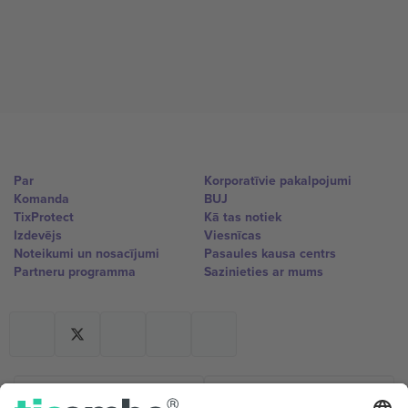
Par
Korporatīvie pakalpojumi
Komanda
BUJ
TixProtect
Kā tas notiek
Izdevējs
Viesnīcas
Noteikumi un nosacījumi
Pasaules kausa centrs
Partneru programma
Sazinieties ar mums