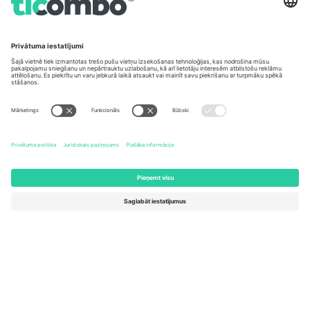
Biroji un atbalsts
Germany
United Kingdom
Unter den Linden 24, 10117
167 City Road, London, Greater
Berlin, Germany
London, EC1V 1AW, United
Kingdom
United States
Switzerland
131 Continental Dr, Suite 305,
Dorfstrasse 52a, 6390
Newark, Delaware 19713, United
Engelberg, Switzerland
States
Bulgaria
United Arab Emirates
Regus Sofia City West, bul
UAE Dubai Silicon Oasis, DDP
Totleben 53-55, 1606 Sofia,
Building A1, Office 302, Dubai,
Bulgaria
United Arab Emirates
Mexico