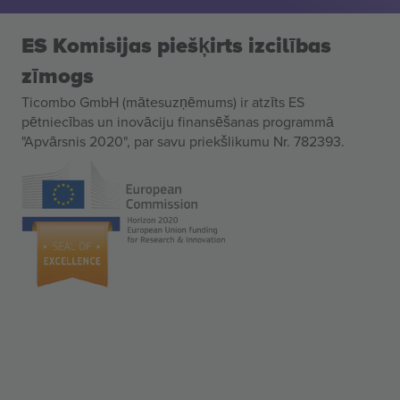
ES Komisijas piešķirts izcilības
zīmogs
Ticombo GmbH (mātesuzņēmums) ir atzīts ES
pētniecības un inovāciju finansēšanas programmā
"Apvārsnis 2020", par savu priekšlikumu Nr. 782393.