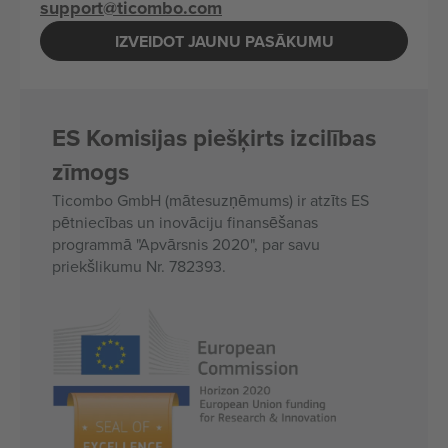
support@ticombo.com
IZVEIDOT JAUNU PASĀKUMU
ES Komisijas piešķirts izcilības
zīmogs
Ticombo GmbH (mātesuzņēmums) ir atzīts ES
pētniecības un inovāciju finansēšanas
programmā "Apvārsnis 2020", par savu
priekšlikumu Nr. 782393.