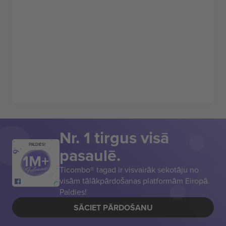
Nr. 1 tirgus visā
PALDIES!
pasaulē.
Ticombo® tagad ir visvairāk sekotāju no
visām tālākpārdošanas platformām Eiropā.
Paldies!
SĀCIET PĀRDOŠANU