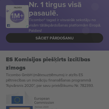
Nr. 1 tirgus visā
PALDIES!
pasaulē.
Ticombo® tagad ir visvairāk sekotāju no
visām tālākpārdošanas platformām Eiropā.
Paldies!
SĀCIET PĀRDOŠANU
ES Komisijas piešķirts izcilības
zīmogs
Ticombo GmbH (mātesuzņēmums) ir atzīts ES
pētniecības un inovāciju finansēšanas programmā
"Apvārsnis 2020", par savu priekšlikumu Nr. 782393.