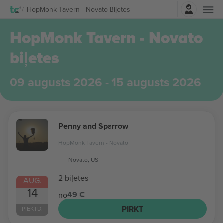
Pierakstīties
HopMonk Tavern - Novato Biļetes
HopMonk Tavern - Novato
biļetes
09 augusts 2026 - 15 augusts 2026
Penny and Sparrow
HopMonk Tavern - Novato
Novato, US
2 biļetes
AUG.
14
49 €
no
PIRKT
PIEKTD.