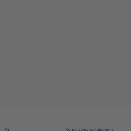
Par
Korporatīvie pakalpojumi