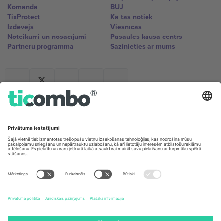
Komanda
BUJ
TixProtect
Kā tas notiek
Izdevējs
Viesnīcas
Noteikumi un nosacījumi
Pasaules kausa centrs
Partneru programma
Sazinieties ar mums
Biroji un atbalsts
Germany
United Kingdom
Unter den Linden 24, 10117
167 City Road, London, Greater
Berlin, Germany
London, EC1V 1AW, United
Kingdom