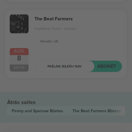
The Beat Farmers
HopMonk Tavern - Novato
Novato, US
AUG.
8
ABONĒT
PAŠLAIK BIĻEŠU NAV
SESTD.
Ātrās saites
Penny and Sparrow
Biļetes
The Beat Farmers
Biļetes