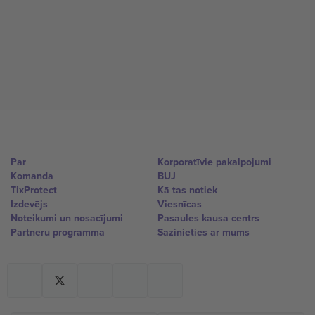
Par
Korporatīvie pakalpojumi
Komanda
BUJ
TixProtect
Kā tas notiek
Izdevējs
Viesnīcas
Noteikumi un nosacījumi
Pasaules kausa centrs
Partneru programma
Sazinieties ar mums