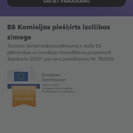
SĀCIET PĀRDOŠANU
ES Komisijas piešķirts izcilības
zīmogs
Ticombo GmbH (mātesuzņēmums) ir atzīts ES
pētniecības un inovāciju finansēšanas programmā
"Apvārsnis 2020", par savu priekšlikumu Nr. 782393.