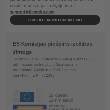
nosūtīt mums e-pasta ziņojumu uz
support@ticombo.com
IZVEIDOT JAUNU PASĀKUMU
ES Komisijas piešķirts izcilības
zīmogs
Ticombo GmbH (mātesuzņēmums) ir atzīts ES
pētniecības un inovāciju finansēšanas
programmā "Apvārsnis 2020", par savu
priekšlikumu Nr. 782393.