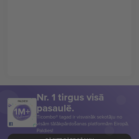
Nr. 1 tirgus visā
PALDIES!
pasaulē.
Ticombo® tagad ir visvairāk sekotāju no
visām tālākpārdošanas platformām Eiropā.
Paldies!