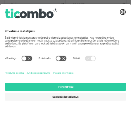
Biroji un atbalsts
Germany
United Kingdom
Unter den Linden 24, 10117
167 City Road, London, Greater
Berlin, Germany
London, EC1V 1AW, United
Kingdom
United States
Switzerland
131 Continental Dr, Suite 305,
Dorfstrasse 52a, 6390
Newark, Delaware 19713, United
Engelberg, Switzerland
States
Bulgaria
United Arab Emirates
Regus Sofia City West, bul
UAE Dubai Silicon Oasis, DDP
Totleben 53-55, 1606 Sofia,
Building A1, Office 302, Dubai,
Bulgaria
United Arab Emirates