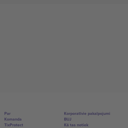
Par
Korporatīvie pakalpojumi
Komanda
BUJ
TixProtect
Kā tas notiek