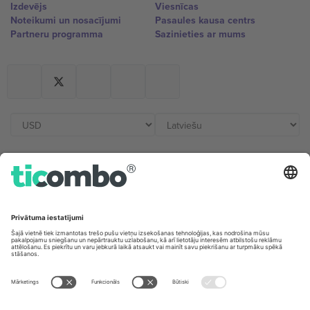
Izdevējs
Viesnīcas
Noteikumi un nosacījumi
Pasaules kausa centrs
Partneru programma
Sazinieties ar mums
Biroji un atbalsts
Germany
United Kingdom
Unter den Linden 24, 10117
167 City Road, London, Greater
Berlin, Germany
London, EC1V 1AW, United
Kingdom
United States
Switzerland
131 Continental Dr, Suite 305,
Dorfstrasse 52a, 6390