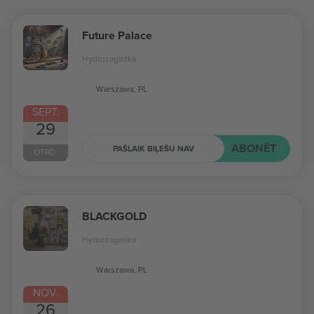
Future Palace
Hydrozagadka
Warszawa, PL
SEPT.
29
ABONĒT
PAŠLAIK BIĻEŠU NAV
OTRD.
BLACKGOLD
Hydrozagadka
Warszawa, PL
NOV.
26