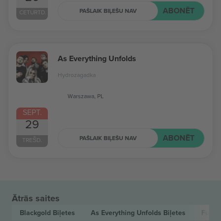
ABONĒT
PAŠLAIK BIĻEŠU NAV
CETURTD.
As Everything Unfolds
Hydrozagadka
Warszawa, PL
SEPT.
29
ABONĒT
PAŠLAIK BIĻEŠU NAV
TREŠD.
Ātrās saites
Blackgold
Biļetes
As Everything Unfolds
Biļetes
Futur