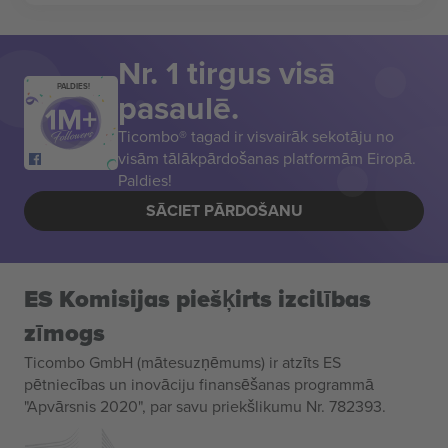
Nr. 1 tirgus visā
PALDIES!
pasaulē.
Ticombo® tagad ir visvairāk sekotāju no
visām tālākpārdošanas platformām Eiropā.
Paldies!
SĀCIET PĀRDOŠANU
ES Komisijas piešķirts izcilības
zīmogs
Ticombo GmbH (mātesuzņēmums) ir atzīts ES
pētniecības un inovāciju finansēšanas programmā
"Apvārsnis 2020", par savu priekšlikumu Nr. 782393.