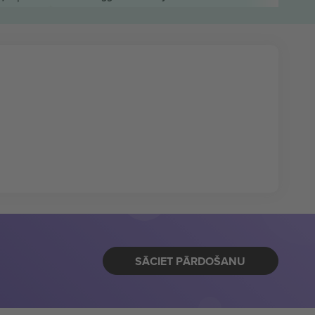
SĀCIET PĀRDOŠANU