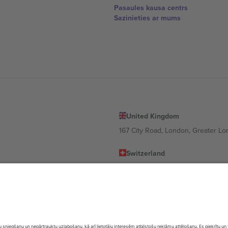
Pasaules kausa centrs
Sazinieties ar mums
United Kingdom
167 City Road, London, Greater L
Switzerland
United States
Dorfstrasse 52a, 6390 Engelberg, 
United Arab Emirates
ulgaria
UAE Dubai Silicon Oasis, DDP Buil