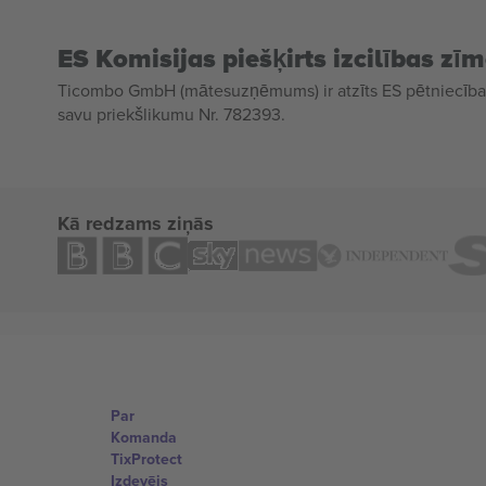
ES Komisijas piešķirts izcilības zī
Ticombo GmbH (mātesuzņēmums) ir atzīts ES pētniecības
savu priekšlikumu Nr. 782393.
Kā redzams ziņās
Par
Komanda
TixProtect
Izdevējs