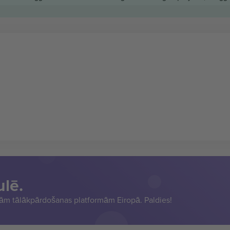
ulē.
sām tālākpārdošanas platformām Eiropā. Paldies!