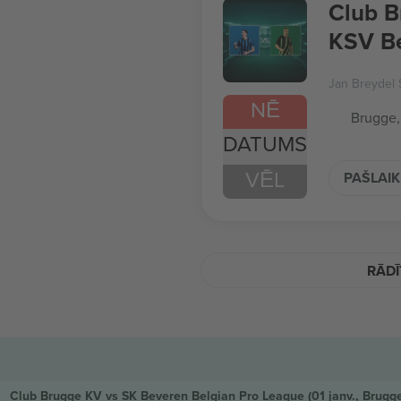
Club B
KSV Be
Jan Breydel 
NĒ
Brugge,
DATUMS
VĒL
PAŠLAIK
RĀDĪ
Club Brugge KV vs SK Beveren Belgian Pro League
(01 janv., Brugg