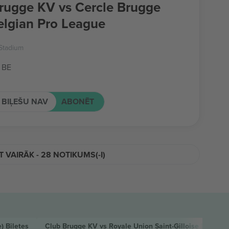
rugge KV vs Cercle Brugge
lgian Pro League
Stadium
 BE
 BIĻEŠU NAV
ABONĒT
T VAIRĀK - 28 NOTIKUMS(-I)
e)
Biļetes
Club Brugge KV vs Royale Union Saint-Gilloise Belgian