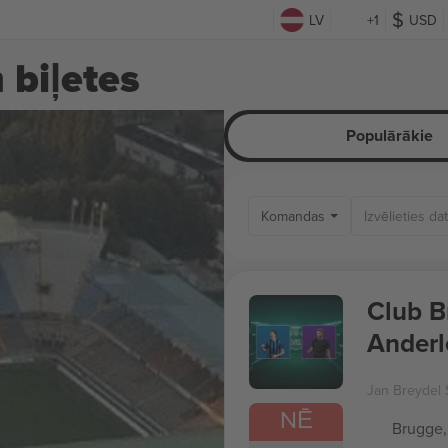
LV
+1
USD
 biļetes
Populārākie
Komandas
Club B
Anderl
Jan Breydel 
NĒ
Brugge,