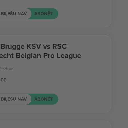
 BIĻEŠU NAV
ABONĒT
 Brugge KSV vs RSC
echt Belgian Pro League
Stadium
 BE
 BIĻEŠU NAV
ABONĒT