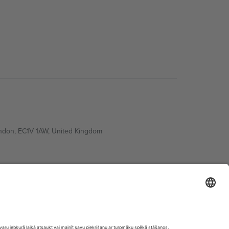
ondon, EC1V 1AW, United Kingdom
Switzerland
ding A1, Office 302, Dubai, United Arab Emirates