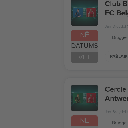
Club B
FC Bel
Jan Breydel 
NĒ
Brugge,
DATUMS
VĒL
PAŠLAIK
Cercle
Antwer
Jan Breydel 
NĒ
Brugge,