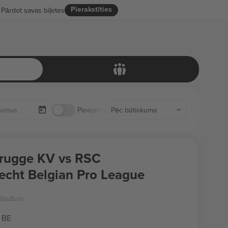
Pierakstīties
Pārdot savas biļetes
Pieejamas tikai biļetes
Pēc būtiskuma
rugge KV vs RSC
echt Belgian Pro League
Stadium
 BE