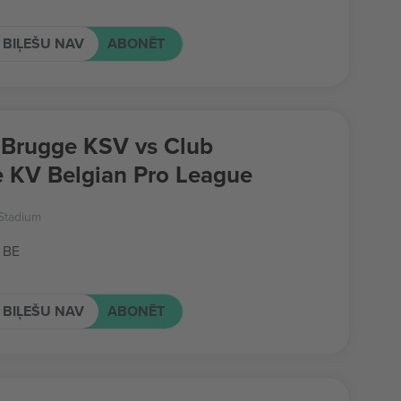
 BIĻEŠU NAV
ABONĒT
 Brugge KSV vs Club
 KV Belgian Pro League
Stadium
 BE
 BIĻEŠU NAV
ABONĒT