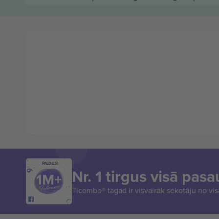
PALDIES!
Nr. 1 tirgus visā pasa
Ticombo® tagad ir visvairāk sekotāju no vi