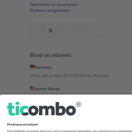
Noteikumi un nosacījumi
Partneru programma
Biroji un atbalsts
Germany
Unter den Linden 24, 10117 Berlin, Germany
United States
131 Continental Dr, Suite 305, Newark, Delaware 19713, 
Bulgaria
Regus Sofia City West, bul Totleben 53-55, 1606 Sofia, B
Mexico