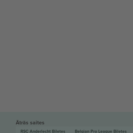
Ātrās saites
RSC Anderlecht
Biļetes
Belgian Pro League
Biļetes