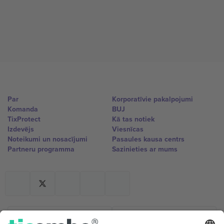
Par
Korporatīvie pakalpojumi
Komanda
BUJ
TixProtect
Kā tas notiek
Izdevējs
Viesnīcas
Noteikumi un nosacījumi
Pasaules kausa centrs
Partneru programma
Sazinieties ar mums