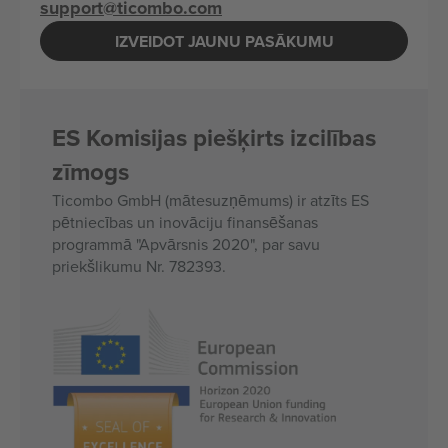
support@ticombo.com
IZVEIDOT JAUNU PASĀKUMU
ES Komisijas piešķirts izcilības
zīmogs
Ticombo GmbH (mātesuzņēmums) ir atzīts ES
pētniecības un inovāciju finansēšanas
programmā "Apvārsnis 2020", par savu
priekšlikumu Nr. 782393.