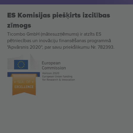
ES Komisijas piešķirts izcilības
zīmogs
Ticombo GmbH (mātesuzņēmums) ir atzīts ES
pētniecības un inovāciju finansēšanas programmā
"Apvārsnis 2020", par savu priekšlikumu Nr. 782393.