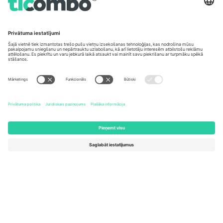
Biroji un atbalsts
Germany
United Kingdom
Unter den Linden 24, 10117
167 City Road, London, Greater
Berlin, Germany
London, EC1V 1AW, United
Kingdom
United States
Switzerland
131 Continental Dr, Suite 305,
Dorfstrasse 52a, 6390
Newark, Delaware 19713, United
Engelberg, Switzerland
States
Bulgaria
United Arab Emirates
Regus Sofia City West, bul
UAE Dubai Silicon Oasis, DDP
Totleben 53-55, 1606 Sofia,
Building A1, Office 302, Dubai,
Bulgaria
United Arab Emirates
Mexico