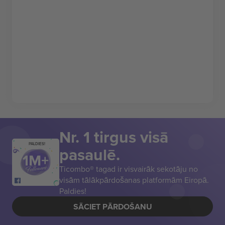
Nr. 1 tirgus visā
PALDIES!
pasaulē.
Ticombo® tagad ir visvairāk sekotāju no
visām tālākpārdošanas platformām Eiropā.
Paldies!
SĀCIET PĀRDOŠANU