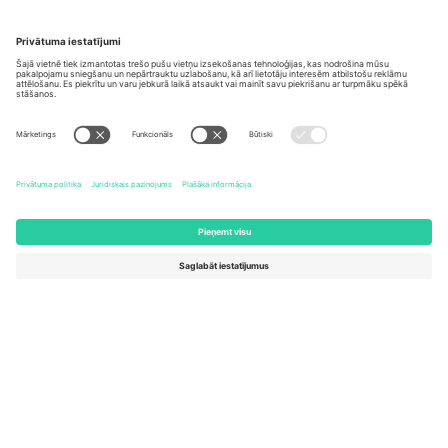
Biroji un atbalsts
Germany
United Kingdom
Unter den Linden 24, 10117
167 City Road, London, Greater
Berlin, Germany
London, EC1V 1AW, United
Kingdom
United States
Switzerland
131 Continental Dr, Suite 305,
Dorfstrasse 52a, 6390
Newark, Delaware 19713, United
Engelberg, Switzerland
States
Bulgaria
United Arab Emirates
Regus Sofia City West, bul
UAE Dubai Silicon Oasis, DDP
Totleben 53-55, 1606 Sofia,
Building A1, Office 302, Dubai,
Bulgaria
United Arab Emirates
Mexico
Av Chapultepec 360, Roma