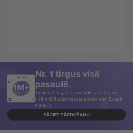
Nr. 1 tirgus visā
PALDIES!
pasaulē.
Ticombo® tagad ir visvairāk sekotāju no
visām tālākpārdošanas platformām Eiropā.
Paldies!
SĀCIET PĀRDOŠANU