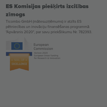
ES Komisijas piešķirts izcilības
zīmogs
Ticombo GmbH (mātesuzņēmums) ir atzīts ES
pētniecības un inovāciju finansēšanas programmā
"Apvārsnis 2020", par savu priekšlikumu Nr. 782393.