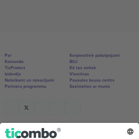
Par
Korporatīvie pakalpojumi
Komanda
BUJ
TixProtect
Kā tas notiek
Izdevējs
Viesnīcas
Noteikumi un nosacījumi
Pasaules kausa centrs
Partneru programma
Sazinieties ar mums