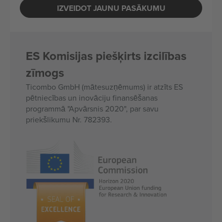
IZVEIDOT JAUNU PASĀKUMU
ES Komisijas piešķirts izcilības
zīmogs
Ticombo GmbH (mātesuzņēmums) ir atzīts ES
pētniecības un inovāciju finansēšanas
programmā "Apvārsnis 2020", par savu
priekšlikumu Nr. 782393.