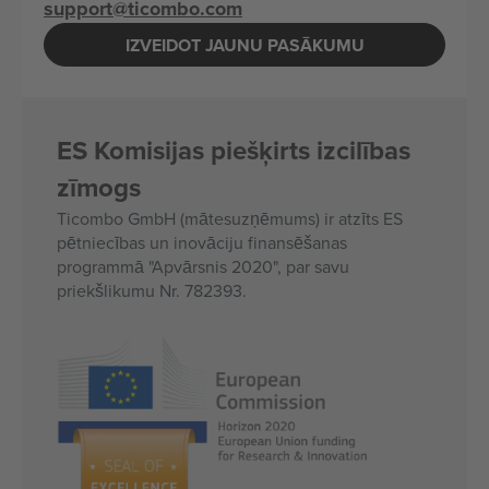
support@ticombo.com
IZVEIDOT JAUNU PASĀKUMU
ES Komisijas piešķirts izcilības
zīmogs
Ticombo GmbH (mātesuzņēmums) ir atzīts ES
pētniecības un inovāciju finansēšanas
programmā "Apvārsnis 2020", par savu
priekšlikumu Nr. 782393.