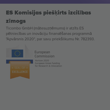
ES Komisijas piešķirts izcilības
zīmogs
Ticombo GmbH (mātesuzņēmums) ir atzīts ES
pētniecības un inovāciju finansēšanas programmā
"Apvārsnis 2020", par savu priekšlikumu Nr. 782393.