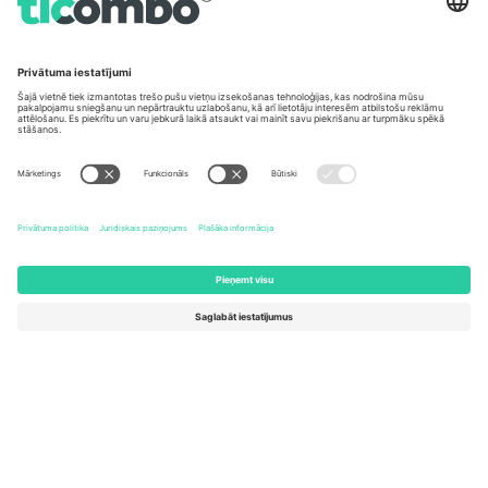
Biroji un atbalsts
Germany
United Kingdom
Unter den Linden 24, 10117
167 City Road, London, Greater
Berlin, Germany
London, EC1V 1AW, United
Kingdom
United States
Switzerland
131 Continental Dr, Suite 305,
Dorfstrasse 52a, 6390
Newark, Delaware 19713, United
Engelberg, Switzerland
States
Bulgaria
United Arab Emirates
Regus Sofia City West, bul
UAE Dubai Silicon Oasis, DDP
Totleben 53-55, 1606 Sofia,
Building A1, Office 302, Dubai,
Bulgaria
United Arab Emirates
Mexico