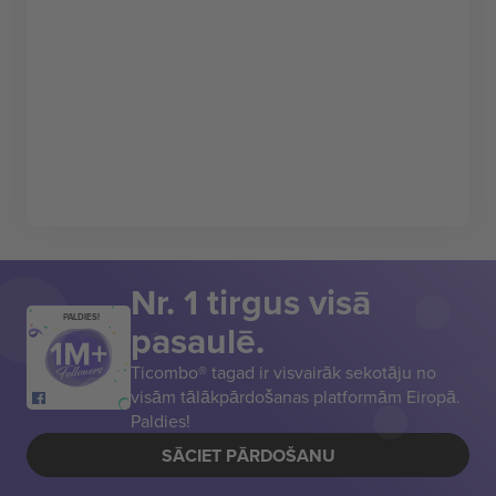
Nr. 1 tirgus visā
PALDIES!
pasaulē.
Ticombo® tagad ir visvairāk sekotāju no
visām tālākpārdošanas platformām Eiropā.
Paldies!
SĀCIET PĀRDOŠANU