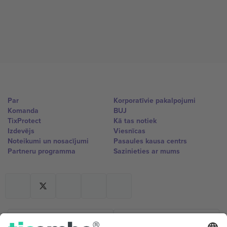
Par
Korporatīvie pakalpojumi
Komanda
BUJ
TixProtect
Kā tas notiek
Izdevējs
Viesnīcas
Noteikumi un nosacījumi
Pasaules kausa centrs
Partneru programma
Sazinieties ar mums