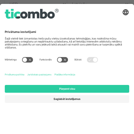
Biroji un atbalsts
Germany
United Kingdom
Unter den Linden 24, 10117
167 City Road, London, Greater
Berlin, Germany
London, EC1V 1AW, United
Kingdom
United States
Switzerland
131 Continental Dr, Suite 305,
Dorfstrasse 52a, 6390
Newark, Delaware 19713, United
Engelberg, Switzerland
States
Bulgaria
United Arab Emirates
Regus Sofia City West, bul
UAE Dubai Silicon Oasis, DDP
Totleben 53-55, 1606 Sofia,
Building A1, Office 302, Dubai,
Bulgaria
United Arab Emirates