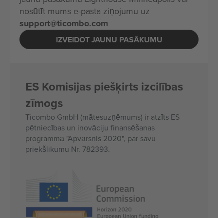
nosūtīt mums e-pasta ziņojumu uz
support@ticombo.com
IZVEIDOT JAUNU PASĀKUMU
ES Komisijas piešķirts izcilības
zīmogs
Ticombo GmbH (mātesuzņēmums) ir atzīts ES
pētniecības un inovāciju finansēšanas
programmā "Apvārsnis 2020", par savu
priekšlikumu Nr. 782393.