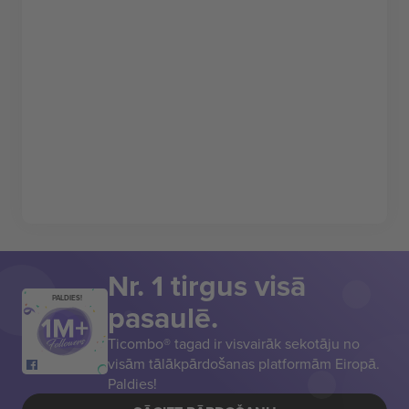
Nr. 1 tirgus visā
PALDIES!
pasaulē.
Ticombo® tagad ir visvairāk sekotāju no
visām tālākpārdošanas platformām Eiropā.
Paldies!