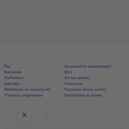
Par
Korporatīvie pakalpojumi
Komanda
BUJ
TixProtect
Kā tas notiek
Izdevējs
Viesnīcas
Noteikumi un nosacījumi
Pasaules kausa centrs
Partneru programma
Sazinieties ar mums