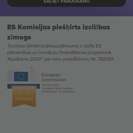
SĀCIET PĀRDOŠANU
ES Komisijas piešķirts izcilības
zīmogs
Ticombo GmbH (mātesuzņēmums) ir atzīts ES
pētniecības un inovāciju finansēšanas programmā
"Apvārsnis 2020", par savu priekšlikumu Nr. 782393.