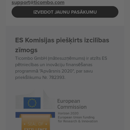
support@ticombo.com
IZVEIDOT JAUNU PASĀKUMU
ES Komisijas piešķirts izcilības
zīmogs
Ticombo GmbH (mātesuzņēmums) ir atzīts ES
pētniecības un inovāciju finansēšanas
programmā "Apvārsnis 2020", par savu
priekšlikumu Nr. 782393.