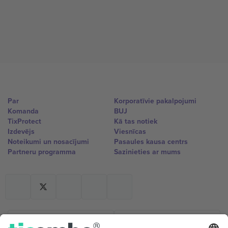
Par
Korporatīvie pakalpojumi
Komanda
BUJ
TixProtect
Kā tas notiek
Izdevējs
Viesnīcas
Noteikumi un nosacījumi
Pasaules kausa centrs
Partneru programma
Sazinieties ar mums