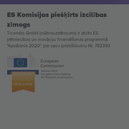
ES Komisijas piešķirts izcilības
zīmogs
Ticombo GmbH (mātesuzņēmums) ir atzīts ES
pētniecības un inovāciju finansēšanas programmā
"Apvārsnis 2020", par savu priekšlikumu Nr. 782393.