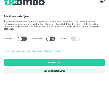
Biroji un atbalsts
Germany
United Kingdom
Unter den Linden 24, 10117
167 City Road, London, Greater
Berlin, Germany
London, EC1V 1AW, United
Kingdom
United States
Switzerland
131 Continental Dr, Suite 305,
Dorfstrasse 52a, 6390
Newark, Delaware 19713, United
Engelberg, Switzerland
States
Bulgaria
United Arab Emirates
Regus Sofia City West, bul
UAE Dubai Silicon Oasis, DDP
Totleben 53-55, 1606 Sofia,
Building A1, Office 302, Dubai,
Bulgaria
United Arab Emirates
Mexico