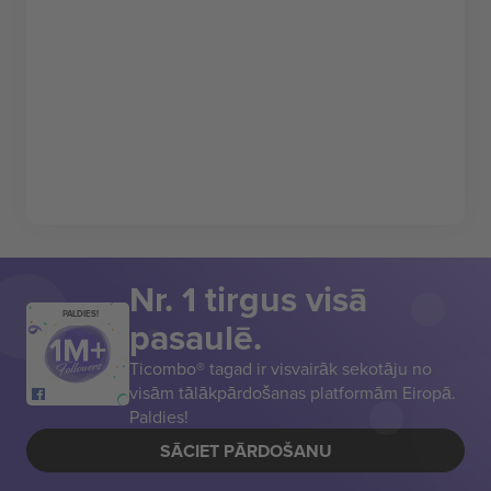
Nr. 1 tirgus visā
PALDIES!
pasaulē.
Ticombo® tagad ir visvairāk sekotāju no
visām tālākpārdošanas platformām Eiropā.
Paldies!
SĀCIET PĀRDOŠANU