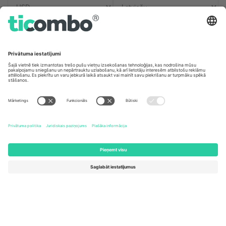
Biroji un atbalsts
Germany
United Kingdom
Unter den Linden 24, 10117
167 City Road, London, Greater
Berlin, Germany
London, EC1V 1AW, United
Kingdom
United States
Switzerland
131 Continental Dr, Suite 305,
Dorfstrasse 52a, 6390
Newark, Delaware 19713, United
Engelberg, Switzerland
States
Bulgaria
United Arab Emirates
Regus Sofia City West, bul
UAE Dubai Silicon Oasis, DDP
Totleben 53-55, 1606 Sofia,
Building A1, Office 302, Dubai,
Bulgaria
United Arab Emirates