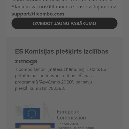
Stadium vai nosūtīt mums e-pasta ziņojumu uz
support@ticombo.com
IZVEIDOT JAUNU PASĀKUMU
ES Komisijas piešķirts izcilības
zīmogs
Ticombo GmbH (mātesuzņēmums) ir atzīts ES
pētniecības un inovāciju finansēšanas
programmā "Apvārsnis 2020", par savu
priekšlikumu Nr. 782393.