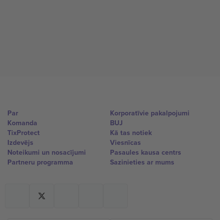
Par
Korporatīvie pakalpojumi
Komanda
BUJ
TixProtect
Kā tas notiek
Izdevējs
Viesnīcas
Noteikumi un nosacījumi
Pasaules kausa centrs
Partneru programma
Sazinieties ar mums