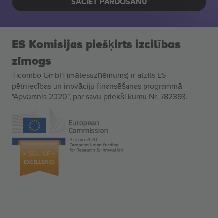
SĀCIET PĀRDOŠANU
ES Komisijas piešķirts izcilības
zīmogs
Ticombo GmbH (mātesuzņēmums) ir atzīts ES
pētniecības un inovāciju finansēšanas programmā
"Apvārsnis 2020", par savu priekšlikumu Nr. 782393.