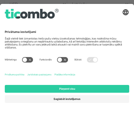
Biroji un atbalsts
Germany
United Kingdom
Unter den Linden 24, 10117
167 City Road, London, Greater
Berlin, Germany
London, EC1V 1AW, United
Kingdom
United States
Switzerland
131 Continental Dr, Suite 305,
Dorfstrasse 52a, 6390
Newark, Delaware 19713, United
Engelberg, Switzerland
States
Bulgaria
United Arab Emirates
Regus Sofia City West, bul
UAE Dubai Silicon Oasis, DDP
Totleben 53-55, 1606 Sofia,
Building A1, Office 302, Dubai,
Bulgaria
United Arab Emirates