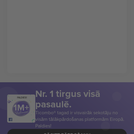
Nr. 1 tirgus visā
PALDIES!
pasaulē.
Ticombo® tagad ir visvairāk sekotāju no
visām tālākpārdošanas platformām Eiropā.
Paldies!