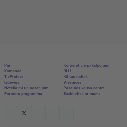
Par
Korporatīvie pakalpojumi
Komanda
BUJ
TixProtect
Kā tas notiek
Izdevējs
Viesnīcas
Noteikumi un nosacījumi
Pasaules kausa centrs
Partneru programma
Sazinieties ar mums