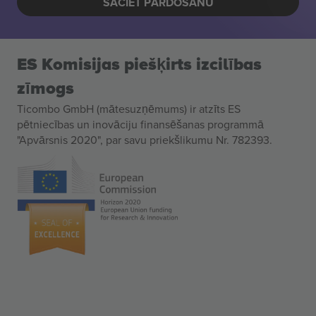
SĀCIET PĀRDOŠANU
ES Komisijas piešķirts izcilības
zīmogs
Ticombo GmbH (mātesuzņēmums) ir atzīts ES
pētniecības un inovāciju finansēšanas programmā
"Apvārsnis 2020", par savu priekšlikumu Nr. 782393.