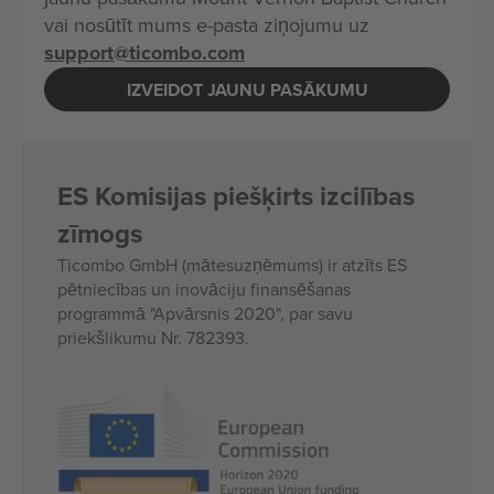
vai nosūtīt mums e-pasta ziņojumu uz
support@ticombo.com
IZVEIDOT JAUNU PASĀKUMU
ES Komisijas piešķirts izcilības
zīmogs
Ticombo GmbH (mātesuzņēmums) ir atzīts ES
pētniecības un inovāciju finansēšanas
programmā "Apvārsnis 2020", par savu
priekšlikumu Nr. 782393.