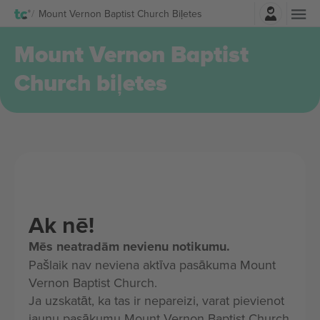
Pierakstīties
Mount Vernon Baptist Church Biļetes
Mount Vernon Baptist
Church biļetes
Ak nē!
Mēs neatradām nevienu notikumu.
Pašlaik nav neviena aktīva pasākuma Mount
Vernon Baptist Church.
Ja uzskatāt, ka tas ir nepareizi, varat pievienot
jaunu pasākumu Mount Vernon Baptist Church