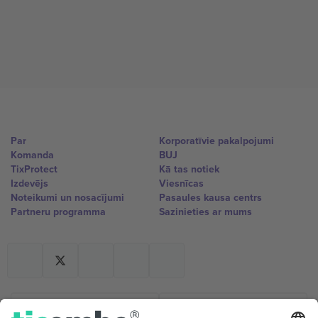
Par
Korporatīvie pakalpojumi
Komanda
BUJ
TixProtect
Kā tas notiek
Izdevējs
Viesnīcas
Noteikumi un nosacījumi
Pasaules kausa centrs
Partneru programma
Sazinieties ar mums