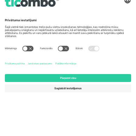
Biroji un atbalsts
Germany
United Kingdom
Unter den Linden 24, 10117
167 City Road, London, Greater
Berlin, Germany
London, EC1V 1AW, United
Kingdom
United States
Switzerland
131 Continental Dr, Suite 305,
Dorfstrasse 52a, 6390
Newark, Delaware 19713, United
Engelberg, Switzerland
States
Bulgaria
United Arab Emirates
Regus Sofia City West, bul
UAE Dubai Silicon Oasis, DDP
Totleben 53-55, 1606 Sofia,
Building A1, Office 302, Dubai,
Bulgaria
United Arab Emirates
Mexico