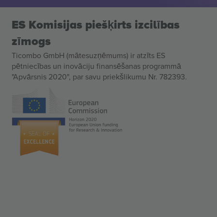
ES Komisijas piešķirts izcilības
zīmogs
Ticombo GmbH (mātesuzņēmums) ir atzīts ES
pētniecības un inovāciju finansēšanas programmā
"Apvārsnis 2020", par savu priekšlikumu Nr. 782393.