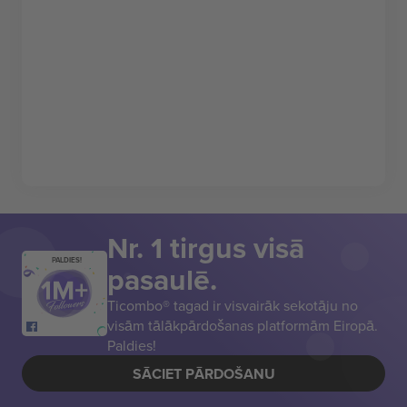
Nr. 1 tirgus visā
PALDIES!
pasaulē.
Ticombo® tagad ir visvairāk sekotāju no
visām tālākpārdošanas platformām Eiropā.
Paldies!
SĀCIET PĀRDOŠANU