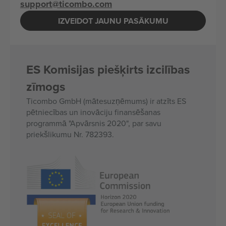
support@ticombo.com
IZVEIDOT JAUNU PASĀKUMU
ES Komisijas piešķirts izcilības
zīmogs
Ticombo GmbH (mātesuzņēmums) ir atzīts ES
pētniecības un inovāciju finansēšanas
programmā "Apvārsnis 2020", par savu
priekšlikumu Nr. 782393.