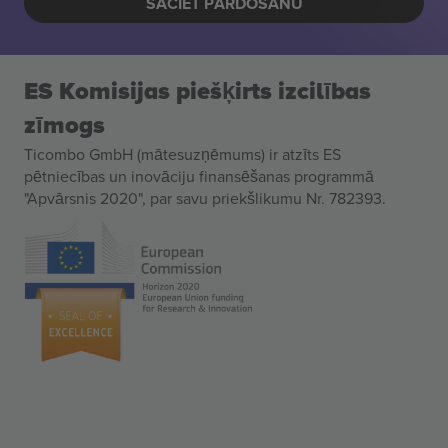
SĀCIET PĀRDOŠANU
ES Komisijas piešķirts izcilības
zīmogs
Ticombo GmbH (mātesuzņēmums) ir atzīts ES
pētniecības un inovāciju finansēšanas programmā
"Apvārsnis 2020", par savu priekšlikumu Nr. 782393.