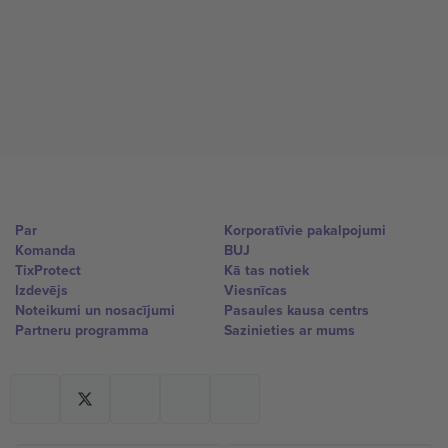
Par
Korporatīvie pakalpojumi
Komanda
BUJ
TixProtect
Kā tas notiek
Izdevējs
Viesnīcas
Noteikumi un nosacījumi
Pasaules kausa centrs
Partneru programma
Sazinieties ar mums