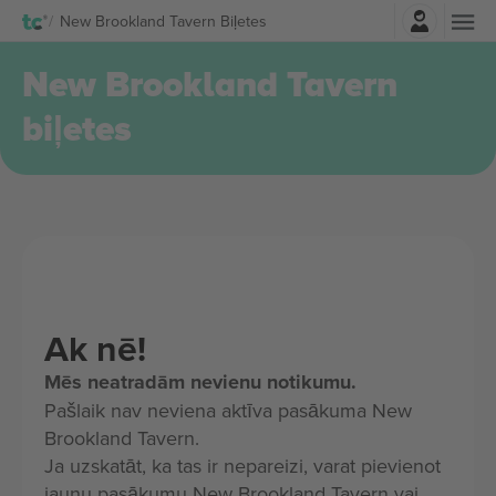
Pierakstīties
New Brookland Tavern Biļetes
New Brookland Tavern
biļetes
Ak nē!
Mēs neatradām nevienu notikumu.
Pašlaik nav neviena aktīva pasākuma New
Brookland Tavern.
Ja uzskatāt, ka tas ir nepareizi, varat pievienot
jaunu pasākumu New Brookland Tavern vai