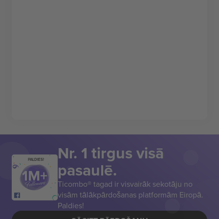
Nr. 1 tirgus visā
PALDIES!
pasaulē.
Ticombo® tagad ir visvairāk sekotāju no
visām tālākpārdošanas platformām Eiropā.
Paldies!