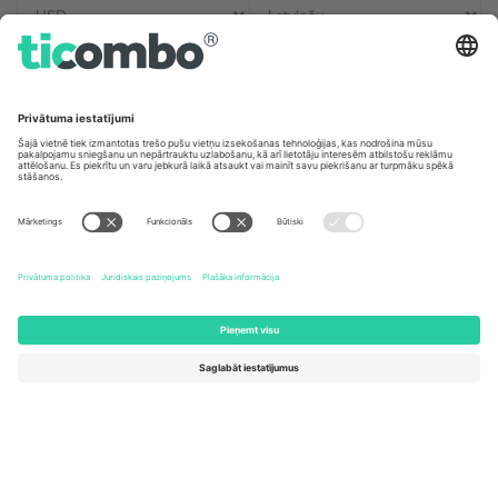
Biroji un atbalsts
Germany
United Kingdom
Unter den Linden 24, 10117
167 City Road, London, Greater
Berlin, Germany
London, EC1V 1AW, United
Kingdom
United States
Switzerland
131 Continental Dr, Suite 305,
Dorfstrasse 52a, 6390
Newark, Delaware 19713, United
Engelberg, Switzerland
States
Bulgaria
United Arab Emirates
Regus Sofia City West, bul
UAE Dubai Silicon Oasis, DDP
Totleben 53-55, 1606 Sofia,
Building A1, Office 302, Dubai,
Bulgaria
United Arab Emirates