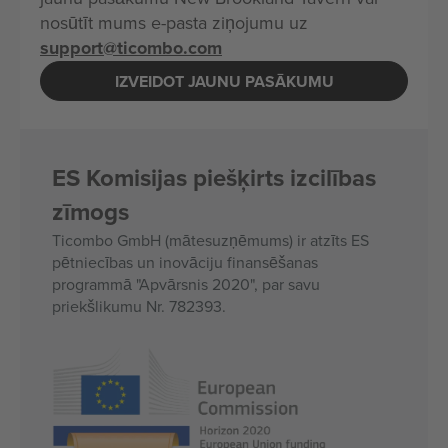
nosūtīt mums e-pasta ziņojumu uz
support@ticombo.com
IZVEIDOT JAUNU PASĀKUMU
ES Komisijas piešķirts izcilības
zīmogs
Ticombo GmbH (mātesuzņēmums) ir atzīts ES
pētniecības un inovāciju finansēšanas
programmā "Apvārsnis 2020", par savu
priekšlikumu Nr. 782393.