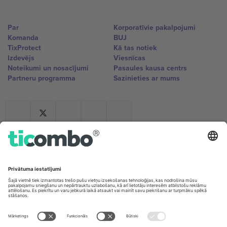
Par
Korporatīvie pakalpojumi
Komanda
BUJ
TixProtect
Kā tas notiek
Izdevējs
Viesnīcas
Noteikumi un nosacījumi
Pasaules kausa centrs
Partneru programma
Sazinieties ar mums
Biroji un atbalsts
Germany
United Kingdom
Unter den Linden 24, 10117
167 City Road, London, Greater