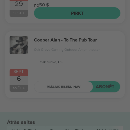
29
50 $
no
PIRKT
SESTD.
Cooper Alan - To The Pub Tour
Oak Grove Gaming Outdoor Amphitheater
Oak Grove, US
SEPT.
6
ABONĒT
PAŠLAIK BIĻEŠU NAV
SVĒTD.
Ātrās saites