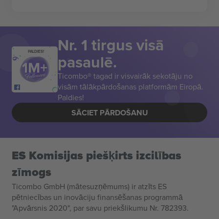
Nr. 1 tirgus visā
PALDIES!
pasaulē.
Ticombo® tagad ir visvairāk sekotāju no
visām tālākpārdošanas platformām Eiropā.
Paldies!
SĀCIET PĀRDOŠANU
ES Komisijas piešķirts izcilības
zīmogs
Ticombo GmbH (mātesuzņēmums) ir atzīts ES
pētniecības un inovāciju finansēšanas programmā
"Apvārsnis 2020", par savu priekšlikumu Nr. 782393.