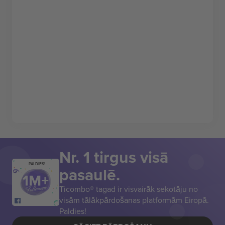
Nr. 1 tirgus visā
PALDIES!
pasaulē.
Ticombo® tagad ir visvairāk sekotāju no
visām tālākpārdošanas platformām Eiropā.
Paldies!