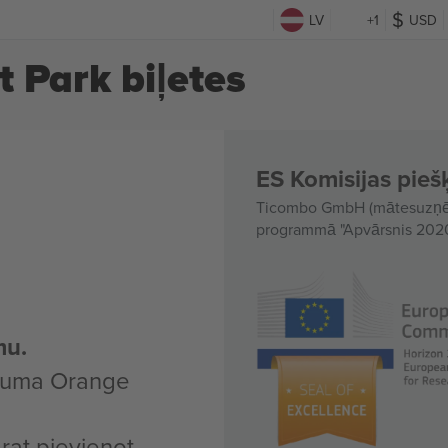
LV
+1
USD
 Park biļetes
ES Komisijas piešķ
Ticombo GmbH (mātesuzņēmu
programmā "Apvārsnis 2020"
mu.
ākuma Orange
arat pievienot