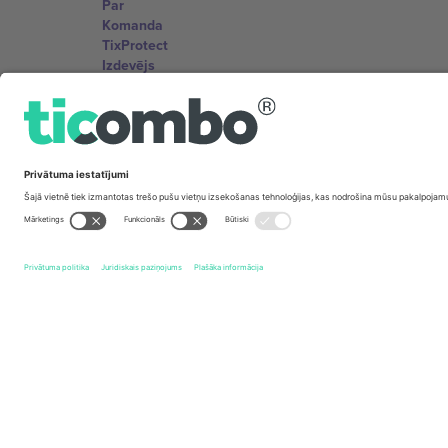
Par
Komanda
TixProtect
Izdevējs
Noteikumi un nosacījumi
Partneru programma
Biroji un atbalsts
Germany
Unter den Linden 24, 10117 Berlin, Germany
United States
131 Continental Dr, Suite 305, Newark, Delaware 19713, 
Bulgaria