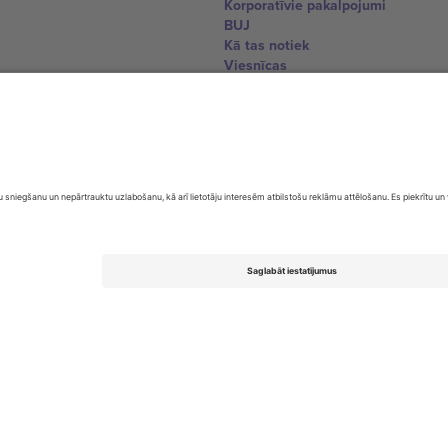
Korporatīvie pakalpojumi
BUJ
Kā tas notiek
Viesnīcas
Pasaules kausa centrs
Sazinieties ar mums
United Kingdom
167 City Road, London, Greater L
Switzerland
United States
Dorfstrasse 52a, 6390 Engelberg, 
United Arab Emirates