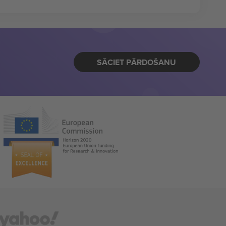
SĀCIET PĀRDOŠANU