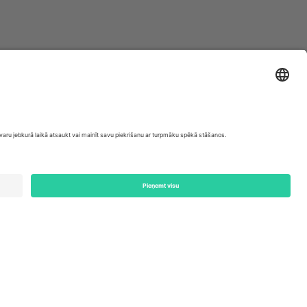
ondon, EC1V 1AW, United Kingdom
Switzerland