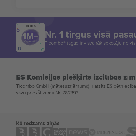
PALDIES!
Nr. 1 tirgus visā pasa
Ticombo® tagad ir visvairāk sekotāju no vi
ES Komisijas piešķirts izcilības zī
Ticombo GmbH (mātesuzņēmums) ir atzīts ES pētniecības
savu priekšlikumu Nr. 782393.
Kā redzams ziņās