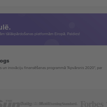
ulē.
sām tālākpārdošanas platformām Eiropā. Paldies!
mogs
 un inovāciju finansēšanas programmā "Apvārsnis 2020", par