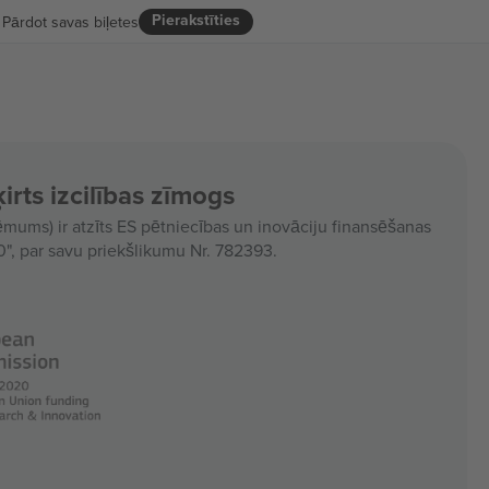
Pierakstīties
Pārdot savas biļetes
irts izcilības zīmogs
ms) ir atzīts ES pētniecības un inovāciju finansēšanas
, par savu priekšlikumu Nr. 782393.