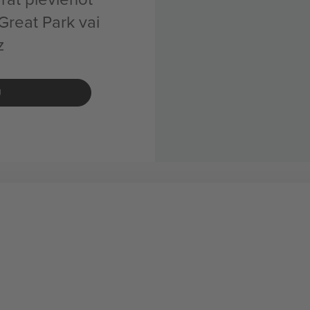
reat Park vai
z
U