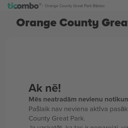
Orange County Great Park Biļetes
Orange County Great
Ak nē!
Mēs neatradām nevienu notiku
Pašlaik nav neviena aktīva pas
County Great Park.
Ja uzskatāt, ka tas ir nepareizi, v