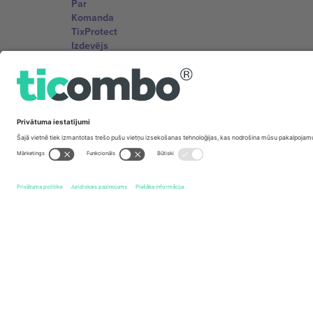
Par
Komanda
TixProtect
Izdevējs
Noteikumi un nosacījumi
Partneru programma
Biroji un atbalsts
Germany
Unter den Linden 24, 10117 Berlin, Germany
United States
131 Continental Dr, Suite 305, Newark, Delaware 19713, 
Bulgaria