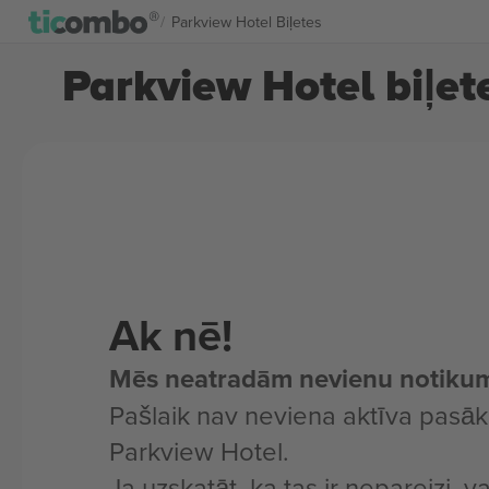
Parkview Hotel Biļetes
Parkview Hotel biļet
Ak nē!
Mēs neatradām nevienu notiku
Pašlaik nav neviena aktīva pasā
Parkview Hotel.
Ja uzskatāt, ka tas ir nepareizi, v