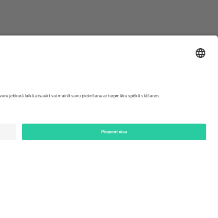
ondon, EC1V 1AW, United Kingdom
Switzerland