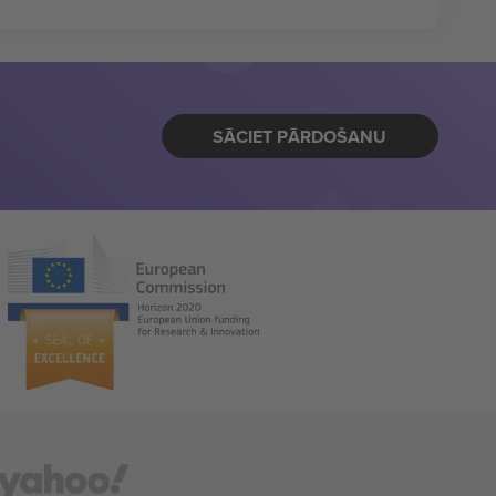
SĀCIET PĀRDOŠANU