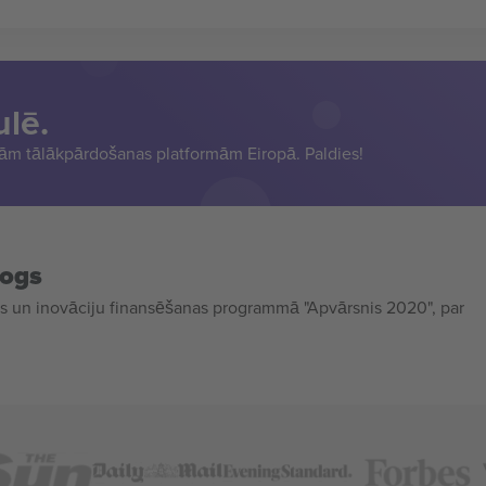
ulē.
sām tālākpārdošanas platformām Eiropā. Paldies!
mogs
 un inovāciju finansēšanas programmā "Apvārsnis 2020", par