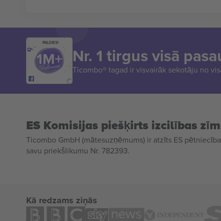
PALDIES!
Nr. 1 tirgus visā pasa
Ticombo® tagad ir visvairāk sekotāju no vi
ES Komisijas piešķirts izcilības zī
Ticombo GmbH (mātesuzņēmums) ir atzīts ES pētniecības
savu priekšlikumu Nr. 782393.
Kā redzams ziņās