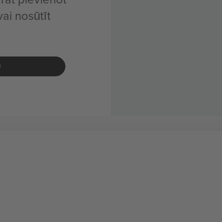
ai nosūtīt
U