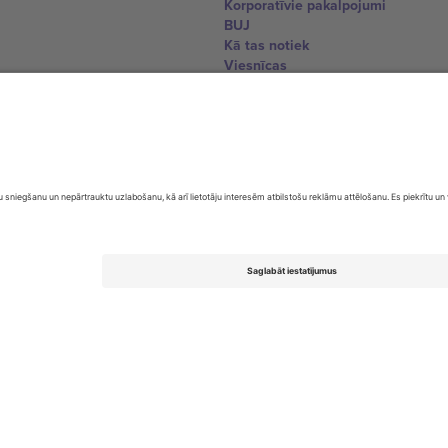
Korporatīvie pakalpojumi
BUJ
Kā tas notiek
Viesnīcas
Pasaules kausa centrs
Sazinieties ar mums
United Kingdom
167 City Road, London, Greater L
Switzerland
United States
Dorfstrasse 52a, 6390 Engelberg, 
United Arab Emirates