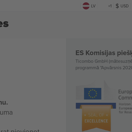
LV
+1
USD
es
ES Komisijas piešķ
Ticombo GmbH (mātesuzņēmu
programmā "Apvārsnis 2020"
mu.
kuma
arat pievienot