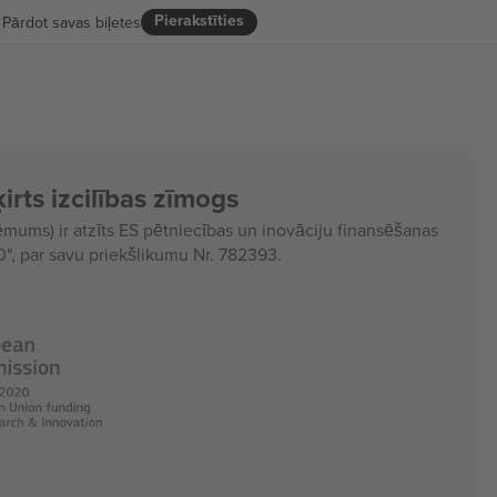
Pierakstīties
Pārdot savas biļetes
irts izcilības zīmogs
ms) ir atzīts ES pētniecības un inovāciju finansēšanas
, par savu priekšlikumu Nr. 782393.