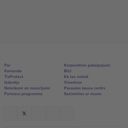
Par
Korporatīvie pakalpojumi
Komanda
BUJ
TixProtect
Kā tas notiek
Izdevējs
Viesnīcas
Noteikumi un nosacījumi
Pasaules kausa centrs
Partneru programma
Sazinieties ar mums