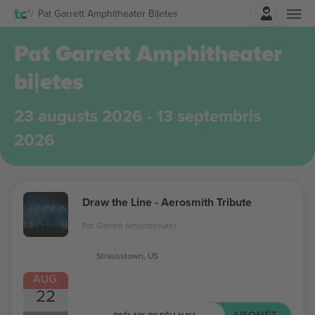
Pierakstīties
Pat Garrett Amphitheater Biļetes
Pat Garrett Amphitheater
biļetes
23 augusts 2026 - 13 septembris
2026
Draw the Line - Aerosmith Tribute
Pat Garrett Amphitheater
Strausstown, US
AUG.
22