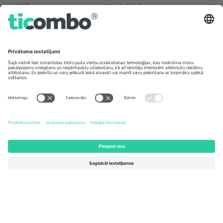
Biroji un atbalsts
Germany
United Kingdom
Unter den Linden 24, 10117
167 City Road, London, Greater
Berlin, Germany
London, EC1V 1AW, United
Kingdom
United States
Switzerland
131 Continental Dr, Suite 305,
Dorfstrasse 52a, 6390
Newark, Delaware 19713, United
Engelberg, Switzerland
States
Bulgaria
United Arab Emirates
Regus Sofia City West, bul
UAE Dubai Silicon Oasis, DDP
Totleben 53-55, 1606 Sofia,
Building A1, Office 302, Dubai,
Bulgaria
United Arab Emirates