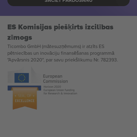
SĀCIET PĀRDOŠANU
ES Komisijas piešķirts izcilības
zīmogs
Ticombo GmbH (mātesuzņēmums) ir atzīts ES
pētniecības un inovāciju finansēšanas programmā
"Apvārsnis 2020", par savu priekšlikumu Nr. 782393.