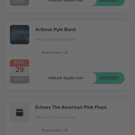
ABONĒT
PAŠLAIK BIĻEŠU NAV
SESTD.
Artimus Pyle Band
Pat Garrett Amphitheater
Strausstown, US
AUG.
29
ABONĒT
PAŠLAIK BIĻEŠU NAV
SESTD.
Echoes The American Pink Floyd
Pat Garrett Amphitheater
Strausstown, US