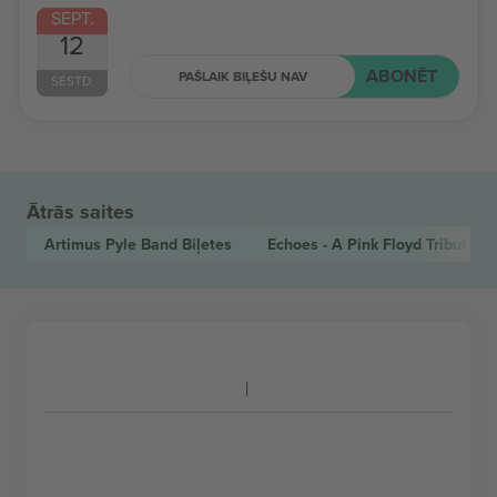
SEPT.
12
ABONĒT
PAŠLAIK BIĻEŠU NAV
SESTD.
Ātrās saites
Artimus Pyle Band
Biļetes
Echoes - A Pink Floyd Tribute 