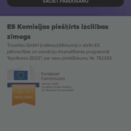
SĀCIET PĀRDOŠANU
ES Komisijas piešķirts izcilības
zīmogs
Ticombo GmbH (mātesuzņēmums) ir atzīts ES
pētniecības un inovāciju finansēšanas programmā
"Apvārsnis 2020", par savu priekšlikumu Nr. 782393.