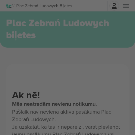
Pierakstīties
Plac Zebrań Ludowych Biļetes
Plac Zebrań Ludowych
biļetes
Ak nē!
Mēs neatradām nevienu notikumu.
Pašlaik nav neviena aktīva pasākuma Plac
Zebrań Ludowych.
Ja uzskatāt, ka tas ir nepareizi, varat pievienot
jaunu pasākumu Plac Zebrań Ludowych vai