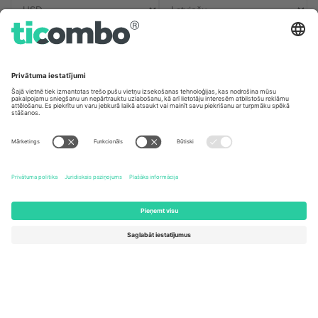
Biroji un atbalsts
Germany
United Kingdom
Unter den Linden 24, 10117
167 City Road, London, Greater
Berlin, Germany
London, EC1V 1AW, United
Kingdom
United States
Switzerland
131 Continental Dr, Suite 305,
Dorfstrasse 52a, 6390
Newark, Delaware 19713, United
Engelberg, Switzerland
States
Bulgaria
United Arab Emirates
Regus Sofia City West, bul
UAE Dubai Silicon Oasis, DDP
Totleben 53-55, 1606 Sofia,
Building A1, Office 302, Dubai,
Bulgaria
United Arab Emirates