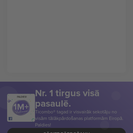
Nr. 1 tirgus visā
PALDIES!
pasaulē.
Ticombo® tagad ir visvairāk sekotāju no
visām tālākpārdošanas platformām Eiropā.
Paldies!