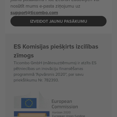
nosūtīt mums e-pasta ziņojumu uz
support@ticombo.com
IZVEIDOT JAUNU PASĀKUMU
ES Komisijas piešķirts izcilības
zīmogs
Ticombo GmbH (mātesuzņēmums) ir atzīts ES
pētniecības un inovāciju finansēšanas
programmā "Apvārsnis 2020", par savu
priekšlikumu Nr. 782393.