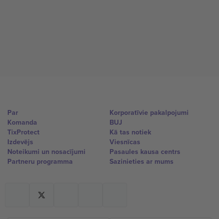
Par
Korporatīvie pakalpojumi
Komanda
BUJ
TixProtect
Kā tas notiek
Izdevējs
Viesnīcas
Noteikumi un nosacījumi
Pasaules kausa centrs
Partneru programma
Sazinieties ar mums