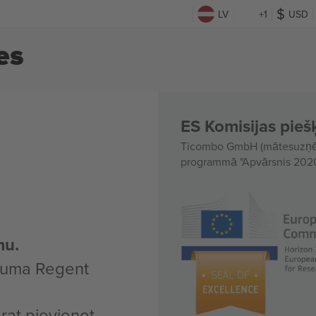
LV
+1
USD
es
ES Komisijas piešķ
Ticombo GmbH (mātesuzņēmu
programmā "Apvārsnis 2020"
mu.
ākuma Regent
arat pievienot