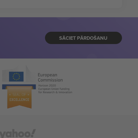
SĀCIET PĀRDOŠANU