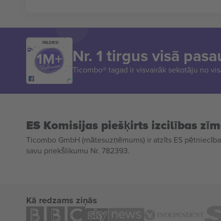
PALDIES!
Nr. 1 tirgus visā pasa
Ticombo® tagad ir visvairāk sekotāju no vi
ES Komisijas piešķirts izcilības zī
Ticombo GmbH (mātesuzņēmums) ir atzīts ES pētniecības
savu priekšlikumu Nr. 782393.
Kā redzams ziņās