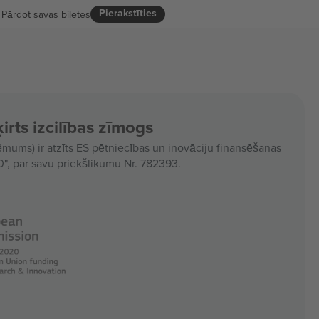
Pierakstīties
Pārdot savas biļetes
irts izcilības zīmogs
ms) ir atzīts ES pētniecības un inovāciju finansēšanas
, par savu priekšlikumu Nr. 782393.