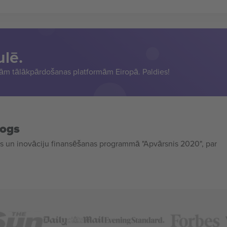
ulē.
sām tālākpārdošanas platformām Eiropā. Paldies!
mogs
 un inovāciju finansēšanas programmā "Apvārsnis 2020", par