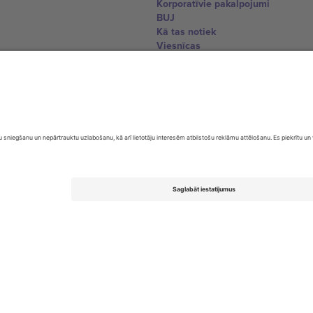
Korporatīvie pakalpojumi
BUJ
Kā tas notiek
Viesnīcas
Pasaules kausa centrs
Sazinieties ar mums
United Kingdom
167 City Road, London, Greater L
Switzerland
United States
Dorfstrasse 52a, 6390 Engelberg, 
United Arab Emirates