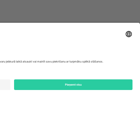
ondon, EC1V 1AW, United Kingdom
Switzerland