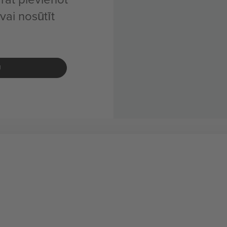
ai nosūtīt
U