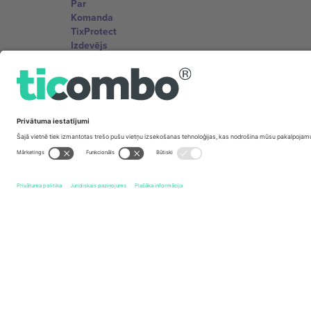
Par
Komanda
TixProtect
Izdevējs
Noteikumi un nosacījumi
Partneru programma
Biroji un atbalsts
Germany
Unter den Linden 24, 10117 Berlin, Germany
United States
131 Continental Dr, Suite 305, Newark, Delaware 19713, 
Bulgaria