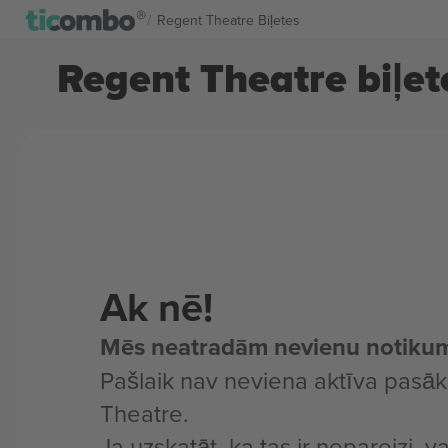
Regent Theatre Biļetes
Regent Theatre biļet
Ak nē!
Mēs neatradām nevienu notiku
Pašlaik nav neviena aktīva pas
Theatre.
Ja uzskatāt, ka tas ir nepareizi, v