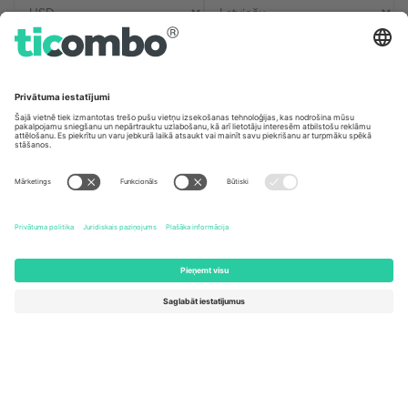
Biroji un atbalsts
Germany
United Kingdom
Unter den Linden 24, 10117
167 City Road, London, Greater
Berlin, Germany
London, EC1V 1AW, United
Kingdom
United States
Switzerland
131 Continental Dr, Suite 305,
Dorfstrasse 52a, 6390
Newark, Delaware 19713, United
Engelberg, Switzerland
States
Bulgaria
United Arab Emirates
Regus Sofia City West, bul
UAE Dubai Silicon Oasis, DDP
Totleben 53-55, 1606 Sofia,
Building A1, Office 302, Dubai,
Bulgaria
United Arab Emirates