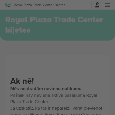
Pierakstīties
Royal Plaza Trade Center Biļetes
Royal Plaza Trade Center
biļetes
Ak nē!
Mēs neatradām nevienu notikumu.
Pašlaik nav neviena aktīva pasākuma Royal
Plaza Trade Center.
Ja uzskatāt, ka tas ir nepareizi, varat pievienot
jaunu pasākumu Royal Plaza Trade Center vai