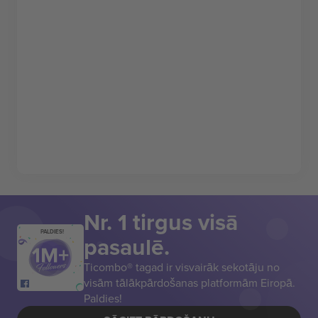
Nr. 1 tirgus visā
PALDIES!
pasaulē.
Ticombo® tagad ir visvairāk sekotāju no
visām tālākpārdošanas platformām Eiropā.
Paldies!