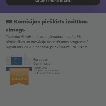
SĀCIET PĀRDOŠANU
ES Komisijas piešķirts izcilības
zīmogs
Ticombo GmbH (mātesuzņēmums) ir atzīts ES
pētniecības un inovāciju finansēšanas programmā
"Apvārsnis 2020", par savu priekšlikumu Nr. 782393.