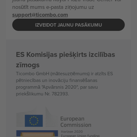
nosūtīt mums e-pasta ziņojumu uz
support@ticombo.com
IZVEIDOT JAUNU PASĀKUMU
ES Komisijas piešķirts izcilības
zīmogs
Ticombo GmbH (mātesuzņēmums) ir atzīts ES
pētniecības un inovāciju finansēšanas
programmā "Apvārsnis 2020", par savu
priekšlikumu Nr. 782393.