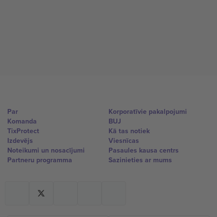
Par
Korporatīvie pakalpojumi
Komanda
BUJ
TixProtect
Kā tas notiek
Izdevējs
Viesnīcas
Noteikumi un nosacījumi
Pasaules kausa centrs
Partneru programma
Sazinieties ar mums