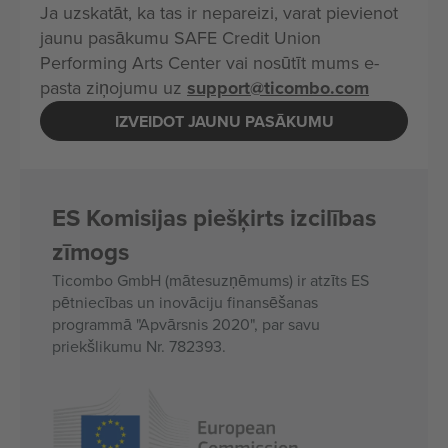
Ja uzskatāt, ka tas ir nepareizi, varat pievienot
jaunu pasākumu SAFE Credit Union
Performing Arts Center vai nosūtīt mums e-
pasta ziņojumu uz
support@ticombo.com
IZVEIDOT JAUNU PASĀKUMU
ES Komisijas piešķirts izcilības
zīmogs
Ticombo GmbH (mātesuzņēmums) ir atzīts ES
pētniecības un inovāciju finansēšanas
programmā "Apvārsnis 2020", par savu
priekšlikumu Nr. 782393.