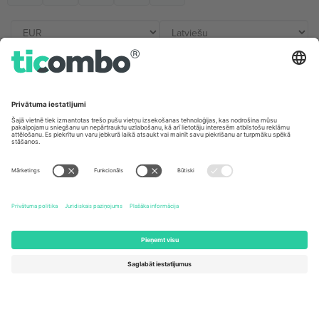
Biroji un atbalsts
Germany
United Kingdom
Unter den Linden 24, 10117
167 City Road, London, Greater
Berlin, Germany
London, EC1V 1AW, United
Kingdom
United States
Switzerland
131 Continental Dr, Suite 305,
Dorfstrasse 52a, 6390
Newark, Delaware 19713, United
Engelberg, Switzerland
States
Bulgaria
United Arab Emirates
Regus Sofia City West, bul
UAE Dubai Silicon Oasis, DDP
Totleben 53-55, 1606 Sofia,
Building A1, Office 302, Dubai,