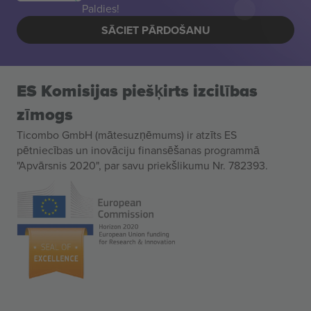
Paldies!
SĀCIET PĀRDOŠANU
ES Komisijas piešķirts izcilības
zīmogs
Ticombo GmbH (mātesuzņēmums) ir atzīts ES
pētniecības un inovāciju finansēšanas programmā
"Apvārsnis 2020", par savu priekšlikumu Nr. 782393.