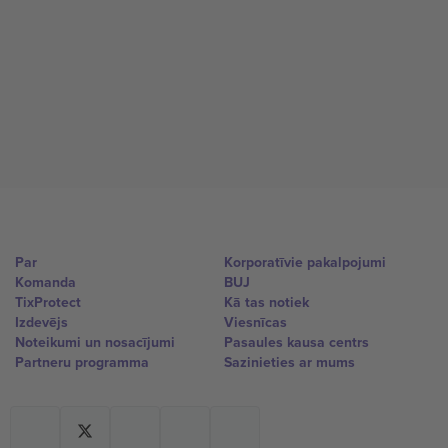
Par
Korporatīvie pakalpojumi
Komanda
BUJ
TixProtect
Kā tas notiek
Izdevējs
Viesnīcas
Noteikumi un nosacījumi
Pasaules kausa centrs
Partneru programma
Sazinieties ar mums