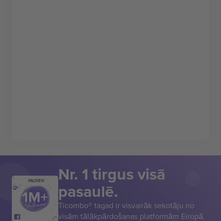
Nr. 1 tirgus visā
PALDIES!
pasaulē.
Ticombo® tagad ir visvairāk sekotāju no
visām tālākpārdošanas platformām Eiropā.