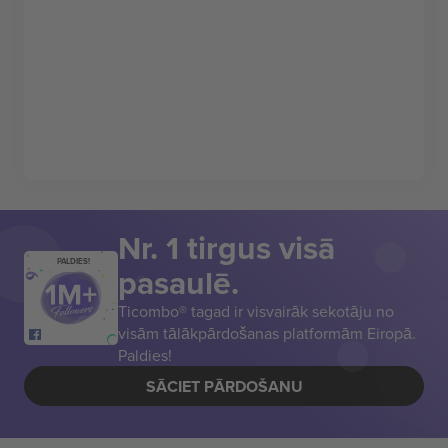
Nr. 1 tirgus visā
PALDIES!
pasaulē.
Ticombo® tagad ir visvairāk sekotāju no
visām tālākpārdošanas platformām Eiropā.
Paldies!
SĀCIET PĀRDOŠANU