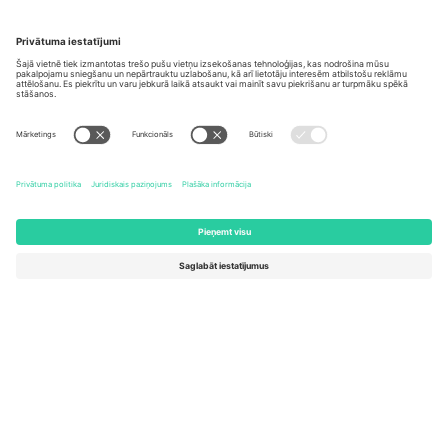
Biroji un atbalsts
Germany
United Kingdom
Unter den Linden 24, 10117
167 City Road, London, Greater
Berlin, Germany
London, EC1V 1AW, United
Kingdom
United States
Switzerland
131 Continental Dr, Suite 305,
Dorfstrasse 52a, 6390
Newark, Delaware 19713, United
Engelberg, Switzerland
States
Bulgaria
United Arab Emirates
Regus Sofia City West, bul
UAE Dubai Silicon Oasis, DDP
Totleben 53-55, 1606 Sofia,
Building A1, Office 302, Dubai,
Bulgaria
United Arab Emirates
Mexico
Av Chapultepec 360, Roma