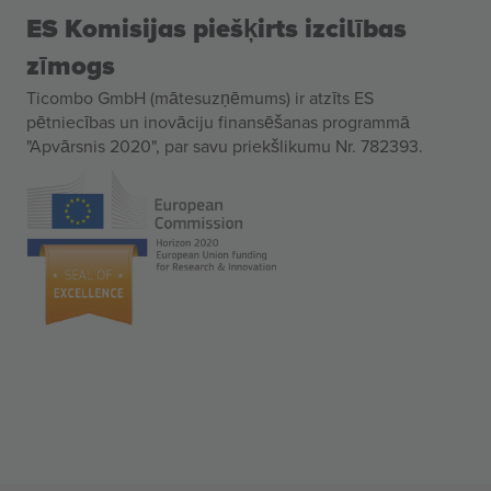
ES Komisijas piešķirts izcilības
zīmogs
Ticombo GmbH (mātesuzņēmums) ir atzīts ES
pētniecības un inovāciju finansēšanas programmā
"Apvārsnis 2020", par savu priekšlikumu Nr. 782393.