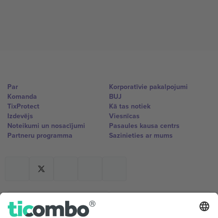
Par
Korporatīvie pakalpojumi
Komanda
BUJ
TixProtect
Kā tas notiek
Izdevējs
Viesnīcas
Noteikumi un nosacījumi
Pasaules kausa centrs
Partneru programma
Sazinieties ar mums