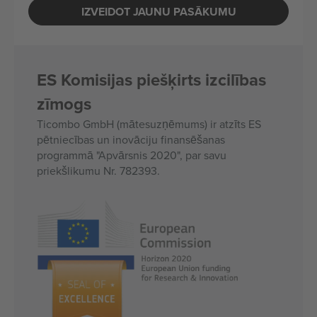
IZVEIDOT JAUNU PASĀKUMU
ES Komisijas piešķirts izcilības
zīmogs
Ticombo GmbH (mātesuzņēmums) ir atzīts ES
pētniecības un inovāciju finansēšanas
programmā "Apvārsnis 2020", par savu
priekšlikumu Nr. 782393.