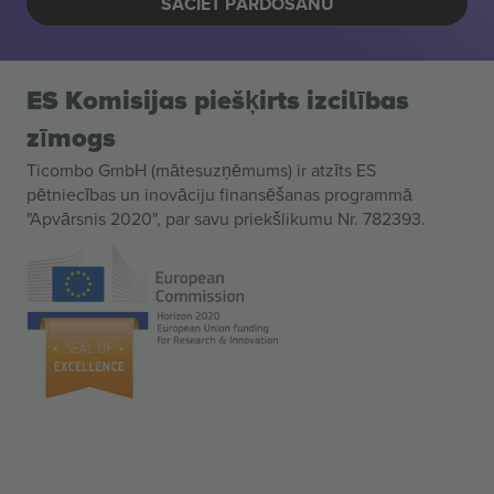
SĀCIET PĀRDOŠANU
ES Komisijas piešķirts izcilības
zīmogs
Ticombo GmbH (mātesuzņēmums) ir atzīts ES
pētniecības un inovāciju finansēšanas programmā
"Apvārsnis 2020", par savu priekšlikumu Nr. 782393.