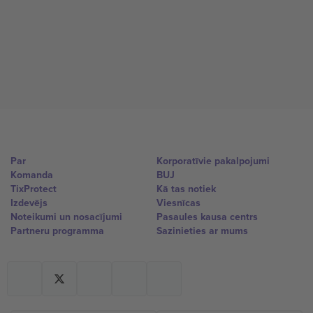
Par
Korporatīvie pakalpojumi
Komanda
BUJ
TixProtect
Kā tas notiek
Izdevējs
Viesnīcas
Noteikumi un nosacījumi
Pasaules kausa centrs
Partneru programma
Sazinieties ar mums