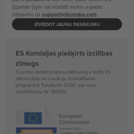
Spartan Gym vai nosūtīt mums e-pasta
ziņojumu uz
support@ticombo.com
IZVEIDOT JAUNU PASĀKUMU
ES Komisijas piešķirts izcilības
zīmogs
Ticombo GmbH (mātesuzņēmums) ir atzīts ES
pētniecības un inovāciju finansēšanas
programmā "Apvārsnis 2020", par savu
priekšlikumu Nr. 782393.