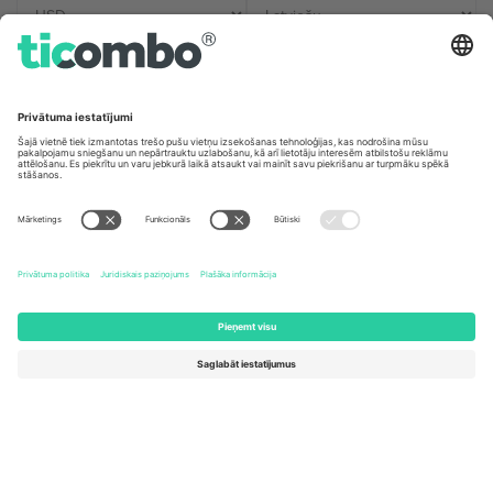
Biroji un atbalsts
Germany
United Kingdom
Unter den Linden 24, 10117
167 City Road, London, Greater
Berlin, Germany
London, EC1V 1AW, United
Kingdom
United States
Switzerland
131 Continental Dr, Suite 305,
Dorfstrasse 52a, 6390
Newark, Delaware 19713, United
Engelberg, Switzerland
States
Bulgaria
United Arab Emirates
Regus Sofia City West, bul
UAE Dubai Silicon Oasis, DDP
Totleben 53-55, 1606 Sofia,
Building A1, Office 302, Dubai,
Bulgaria
United Arab Emirates