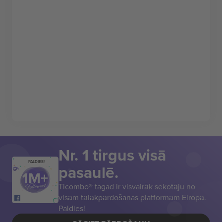
Nr. 1 tirgus visā
PALDIES!
pasaulē.
Ticombo® tagad ir visvairāk sekotāju no
visām tālākpārdošanas platformām Eiropā.
Paldies!