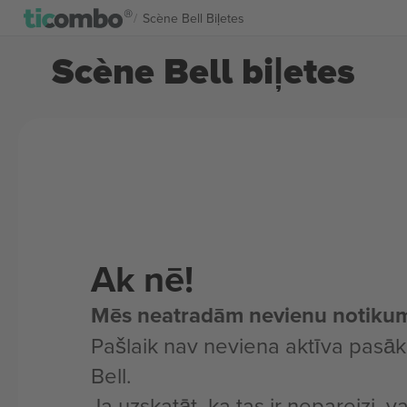
Scène Bell Biļetes
Scène Bell biļetes
Ak nē!
Mēs neatradām nevienu notiku
Pašlaik nav neviena aktīva pas
Bell.
Ja uzskatāt, ka tas ir nepareizi, v