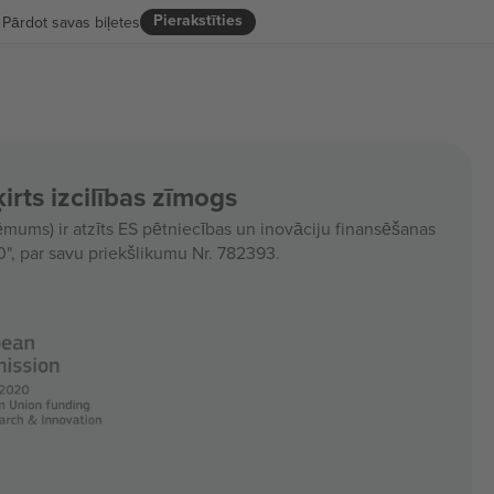
Pierakstīties
Pārdot savas biļetes
irts izcilības zīmogs
ms) ir atzīts ES pētniecības un inovāciju finansēšanas
, par savu priekšlikumu Nr. 782393.