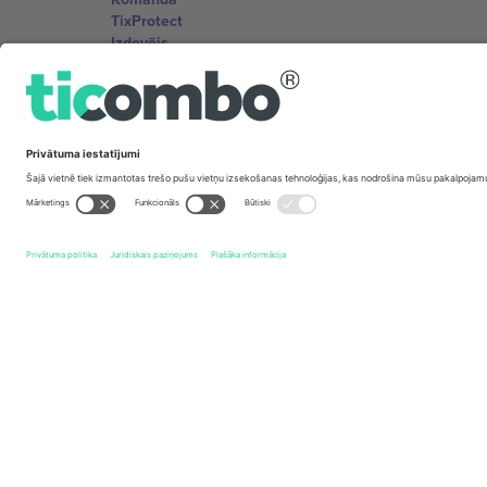
TixProtect
Izdevējs
Noteikumi un nosacījumi
Partneru programma
Biroji un atbalsts
Germany
Unter den Linden 24, 10117 Berlin, Germany
United States
131 Continental Dr, Suite 305, Newark, Delaware 19713, 
Bulgaria
Regus Sofia City West, bul Totleben 53-55, 1606 Sofia, B