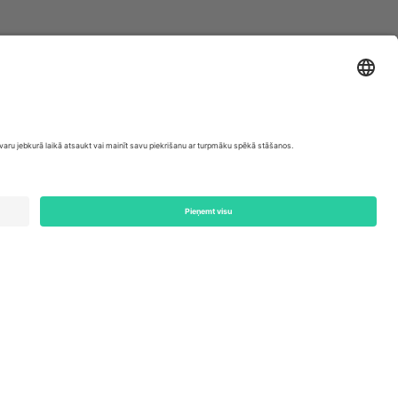
ondon, EC1V 1AW, United Kingdom
Switzerland
ding A1, Office 302, Dubai, United Arab Emirates