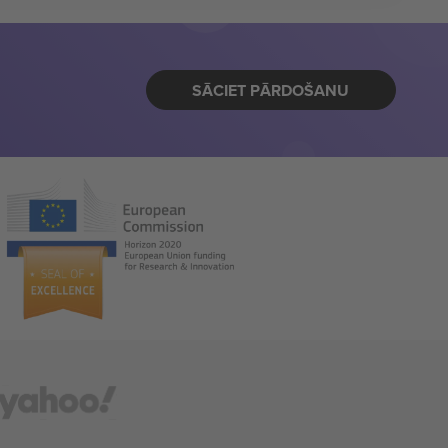
SĀCIET PĀRDOŠANU