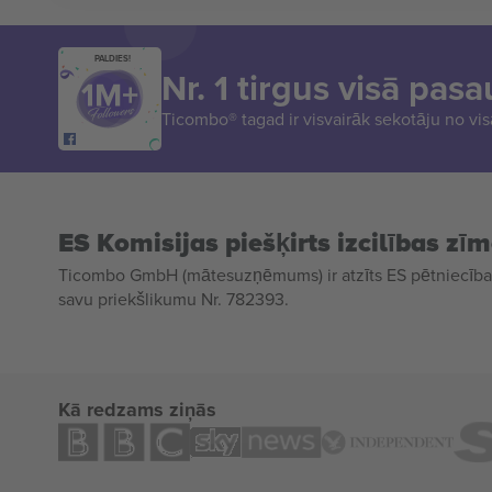
PALDIES!
Nr. 1 tirgus visā pasa
Ticombo® tagad ir visvairāk sekotāju no vi
ES Komisijas piešķirts izcilības zī
Ticombo GmbH (mātesuzņēmums) ir atzīts ES pētniecības
savu priekšlikumu Nr. 782393.
Kā redzams ziņās