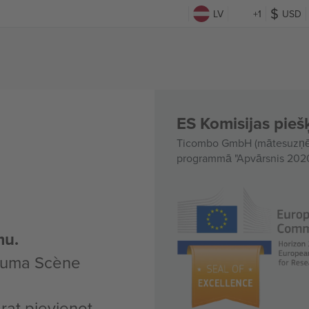
LV
+1
USD
ES Komisijas piešķ
Ticombo GmbH (mātesuzņēmu
programmā "Apvārsnis 2020"
mu.
ākuma Scène
arat pievienot