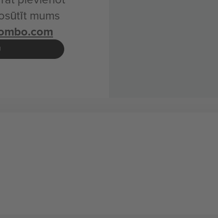
osūtīt mums
combo.com
U