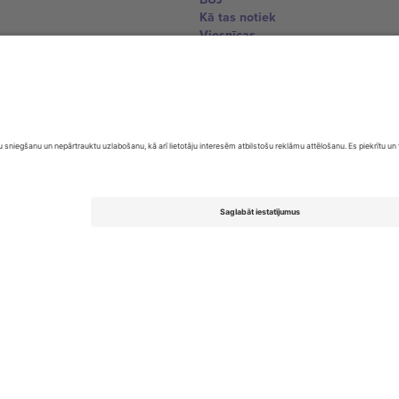
Kā tas notiek
Viesnīcas
Pasaules kausa centrs
Sazinieties ar mums
United Kingdom
167 City Road, London, Greater L
Switzerland
United States
Dorfstrasse 52a, 6390 Engelberg, 
United Arab Emirates
ulgaria
UAE Dubai Silicon Oasis, DDP Buil