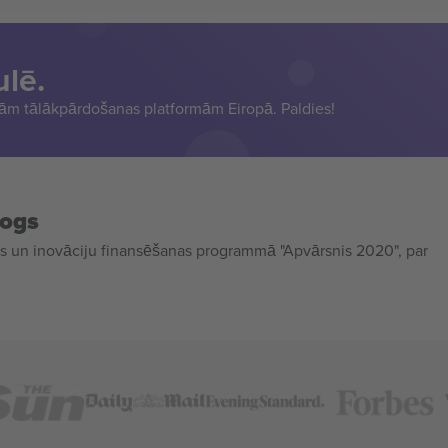
ulē.
sām tālākpārdošanas platformām Eiropā. Paldies!
mogs
 un inovāciju finansēšanas programmā "Apvārsnis 2020", par