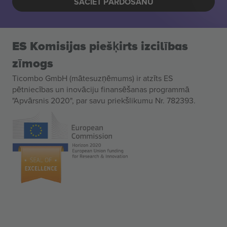
SĀCIET PĀRDOŠANU
ES Komisijas piešķirts izcilības
zīmogs
Ticombo GmbH (mātesuzņēmums) ir atzīts ES
pētniecības un inovāciju finansēšanas programmā
"Apvārsnis 2020", par savu priekšlikumu Nr. 782393.