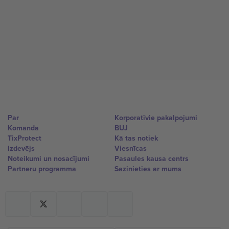
Par
Korporatīvie pakalpojumi
Komanda
BUJ
TixProtect
Kā tas notiek
Izdevējs
Viesnīcas
Noteikumi un nosacījumi
Pasaules kausa centrs
Partneru programma
Sazinieties ar mums