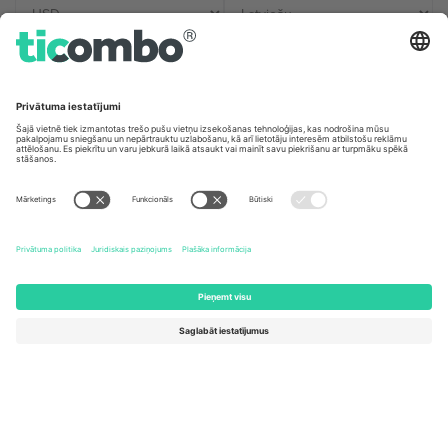
Biroji un atbalsts
Germany
United Kingdom
Unter den Linden 24, 10117
167 City Road, London, Greater
Berlin, Germany
London, EC1V 1AW, United
Kingdom
United States
Switzerland
131 Continental Dr, Suite 305,
Dorfstrasse 52a, 6390
Newark, Delaware 19713, United
Engelberg, Switzerland
States
Bulgaria
United Arab Emirates
Regus Sofia City West, bul
UAE Dubai Silicon Oasis, DDP
Totleben 53-55, 1606 Sofia,
Building A1, Office 302, Dubai,
Bulgaria
United Arab Emirates