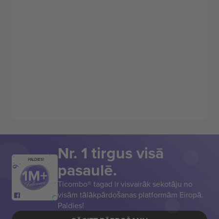
Nr. 1 tirgus visā
PALDIES!
pasaulē.
Ticombo® tagad ir visvairāk sekotāju no
visām tālākpārdošanas platformām Eiropā.
Paldies!