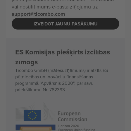
vai nosūtīt mums e-pasta ziņojumu uz
support@ticombo.com
IZVEIDOT JAUNU PASĀKUMU
ES Komisijas piešķirts izcilības
zīmogs
Ticombo GmbH (mātesuzņēmums) ir atzīts ES
pētniecības un inovāciju finansēšanas
programmā "Apvārsnis 2020", par savu
priekšlikumu Nr. 782393.