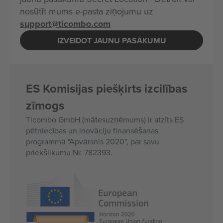
nosūtīt mums e-pasta ziņojumu uz
support@ticombo.com
IZVEIDOT JAUNU PASĀKUMU
ES Komisijas piešķirts izcilības
zīmogs
Ticombo GmbH (mātesuzņēmums) ir atzīts ES
pētniecības un inovāciju finansēšanas
programmā "Apvārsnis 2020", par savu
priekšlikumu Nr. 782393.