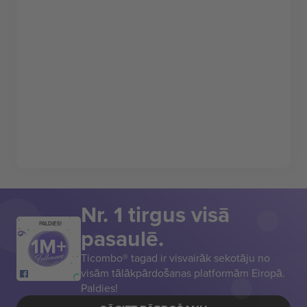
Nr. 1 tirgus visā
PALDIES!
pasaulē.
Ticombo® tagad ir visvairāk sekotāju no
visām tālākpārdošanas platformām Eiropā.
Paldies!