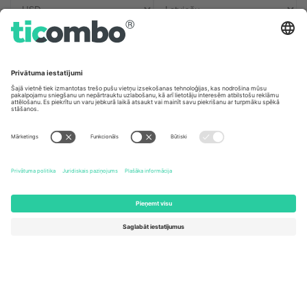
Biroji un atbalsts
Germany
United Kingdom
Unter den Linden 24, 10117
167 City Road, London, Greater
Berlin, Germany
London, EC1V 1AW, United
Kingdom
United States
Switzerland
131 Continental Dr, Suite 305,
Dorfstrasse 52a, 6390
Newark, Delaware 19713, United
Engelberg, Switzerland
States
Bulgaria
United Arab Emirates
Regus Sofia City West, bul
UAE Dubai Silicon Oasis, DDP
Totleben 53-55, 1606 Sofia,
Building A1, Office 302, Dubai,
Bulgaria
United Arab Emirates