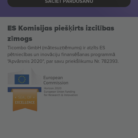
SĀCIET PĀRDOŠANU
ES Komisijas piešķirts izcilības
zīmogs
Ticombo GmbH (mātesuzņēmums) ir atzīts ES
pētniecības un inovāciju finansēšanas programmā
"Apvārsnis 2020", par savu priekšlikumu Nr. 782393.