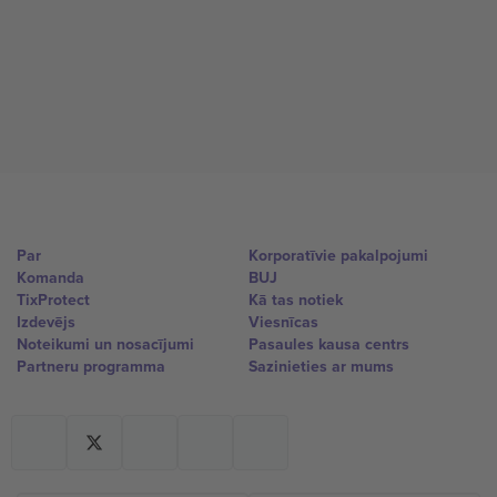
Par
Korporatīvie pakalpojumi
Komanda
BUJ
TixProtect
Kā tas notiek
Izdevējs
Viesnīcas
Noteikumi un nosacījumi
Pasaules kausa centrs
Partneru programma
Sazinieties ar mums