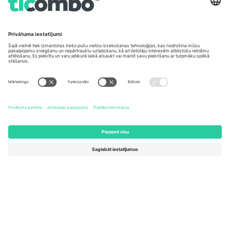
Biroji un atbalsts
Germany
United Kingdom
Unter den Linden 24, 10117
167 City Road, London, Greater
Berlin, Germany
London, EC1V 1AW, United
Kingdom
United States
Switzerland
131 Continental Dr, Suite 305,
Dorfstrasse 52a, 6390
Newark, Delaware 19713, United
Engelberg, Switzerland
States
Bulgaria
United Arab Emirates
Regus Sofia City West, bul
UAE Dubai Silicon Oasis, DDP
Totleben 53-55, 1606 Sofia,
Building A1, Office 302, Dubai,
Bulgaria
United Arab Emirates
Mexico