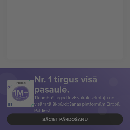
Nr. 1 tirgus visā
PALDIES!
pasaulē.
Ticombo® tagad ir visvairāk sekotāju no
visām tālākpārdošanas platformām Eiropā.
Paldies!
SĀCIET PĀRDOŠANU