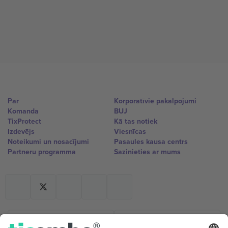
Par
Korporatīvie pakalpojumi
Komanda
BUJ
TixProtect
Kā tas notiek
Izdevējs
Viesnīcas
Noteikumi un nosacījumi
Pasaules kausa centrs
Partneru programma
Sazinieties ar mums