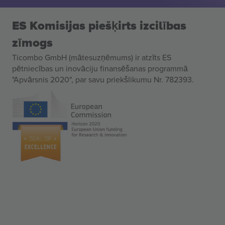
ES Komisijas piešķirts izcilības
zīmogs
Ticombo GmbH (mātesuzņēmums) ir atzīts ES
pētniecības un inovāciju finansēšanas programmā
"Apvārsnis 2020", par savu priekšlikumu Nr. 782393.