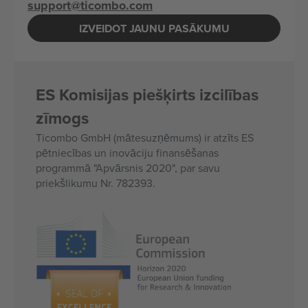
support@ticombo.com
IZVEIDOT JAUNU PASĀKUMU
ES Komisijas piešķirts izcilības
zīmogs
Ticombo GmbH (mātesuzņēmums) ir atzīts ES
pētniecības un inovāciju finansēšanas
programmā "Apvārsnis 2020", par savu
priekšlikumu Nr. 782393.