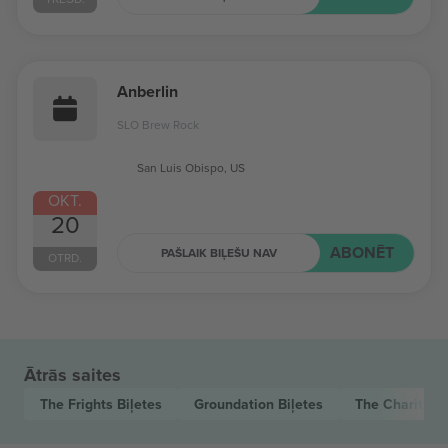
Anberlin
SLO Brew Rock
San Luis Obispo, US
OKT.
20
ABONĒT
PAŠLAIK BIĻEŠU NAV
OTRD.
Ātrās saites
The Frights
Biļetes
Groundation
Biļetes
The Charities