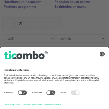
Noteikumi un nosacījumi
Pasaules kausa centrs
Partneru programma
Sazinieties ar mums
Biroji un atbalsts
Germany
United Kingdom
Unter den Linden 24, 10117
167 City Road, London, Greater
Berlin, Germany
London, EC1V 1AW, United
Kingdom
United States
Switzerland
131 Continental Dr, Suite 305,
Dorfstrasse 52a, 6390
Newark, Delaware 19713, United
Engelberg, Switzerland