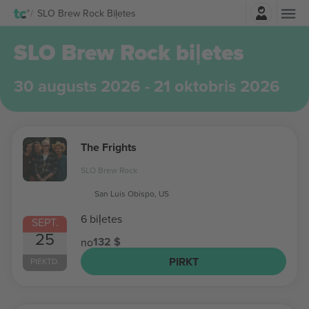
Pierakstīties
SLO Brew Rock Biļetes
SLO Brew Rock biļetes
30 augusts 2026 - 21 oktobris 2026
The Frights
SLO Brew Rock
San Luis Obispo, US
6 biļetes
SEPT.
25
132 $
no
PIRKT
PIEKTD.