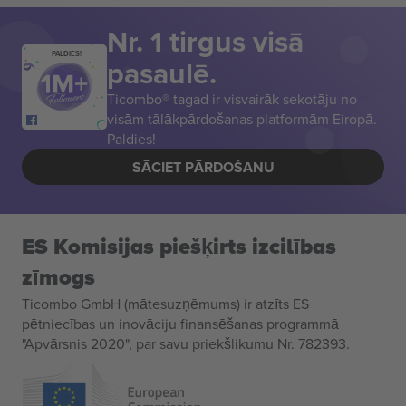
Nr. 1 tirgus visā
PALDIES!
pasaulē.
Ticombo® tagad ir visvairāk sekotāju no
visām tālākpārdošanas platformām Eiropā.
Paldies!
SĀCIET PĀRDOŠANU
ES Komisijas piešķirts izcilības
zīmogs
Ticombo GmbH (mātesuzņēmums) ir atzīts ES
pētniecības un inovāciju finansēšanas programmā
"Apvārsnis 2020", par savu priekšlikumu Nr. 782393.