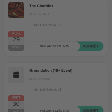
The Charities
SLO Brew Rock
San Luis Obispo, US
AUG.
29
ABONĒT
PAŠLAIK BIĻEŠU NAV
SESTD.
Groundation (18+ Event)
SLO Brew Rock
San Luis Obispo, US
SEPT.
30
ABONĒT
PAŠLAIK BIĻEŠU NAV
TREŠD.