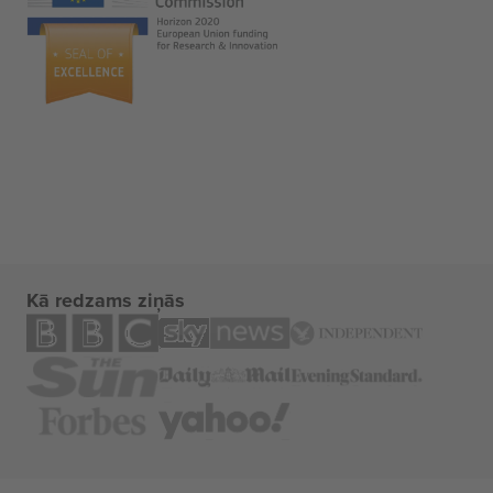
Kā redzams ziņās