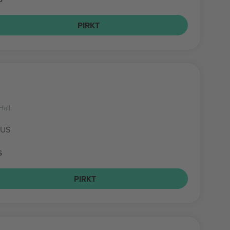
PIRKT
Hall
 US
s
PIRKT