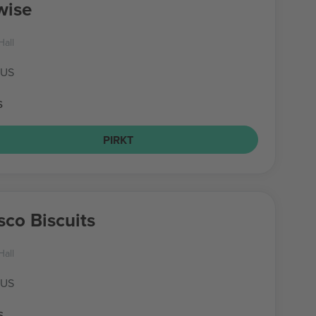
wise
Hall
 US
s
PIRKT
sco Biscuits
Hall
 US
s