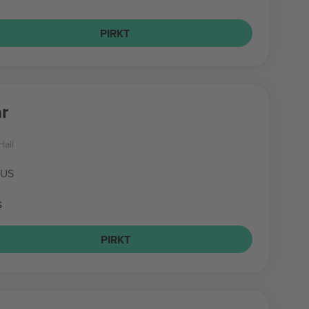
PIRKT
r
Hall
 US
s
PIRKT