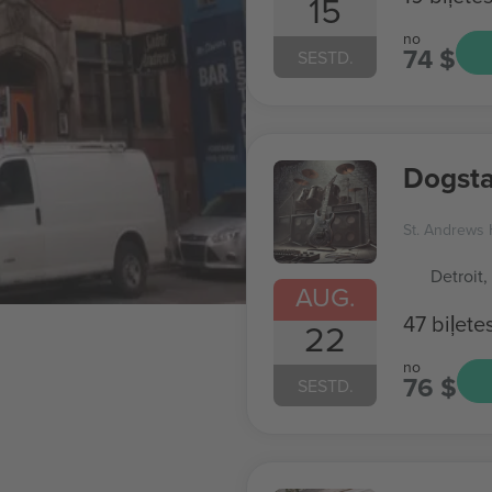
15
no
74 $
SESTD.
Dogsta
St. Andrews 
Detroit,
AUG.
47 biļete
22
no
76 $
SESTD.