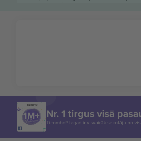
PALDIES!
Nr. 1 tirgus visā pasa
Ticombo® tagad ir visvairāk sekotāju no vi