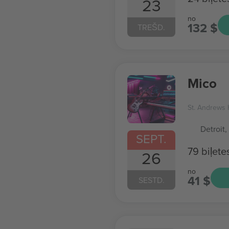
23
no
132 $
TREŠD.
Mico
St. Andrews 
Detroit,
SEPT.
79 biļete
26
no
41 $
SESTD.