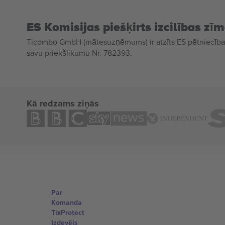
ES Komisijas piešķirts izcilības zī
Ticombo GmbH (mātesuzņēmums) ir atzīts ES pētniecības
savu priekšlikumu Nr. 782393.
Kā redzams ziņās
Par
Komanda
TixProtect
Izdevējs