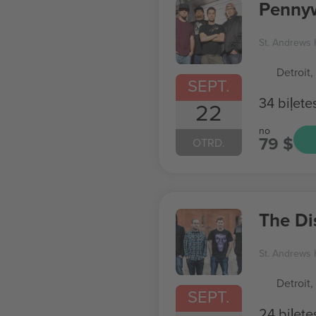
Penny
St. Andrews 
Detroit,
SEPT.
34 biļete
22
no
79 $
OTRD.
The Di
St. Andrews 
Detroit,
SEPT.
24 biļete