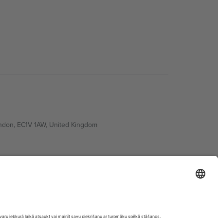
ondon, EC1V 1AW, United Kingdom
Switzerland
ding A1, Office 302, Dubai, United Arab Emirates