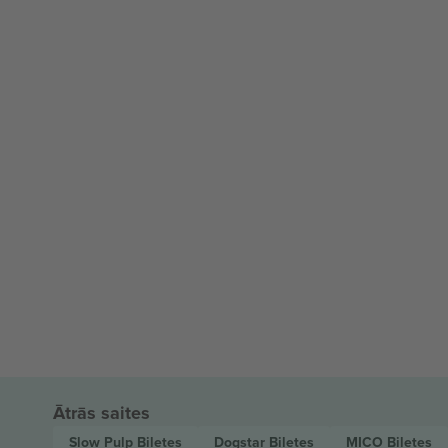
Ātrās saites
Slow Pulp
Biļetes
Dogstar
Biļetes
MICO
Biļetes