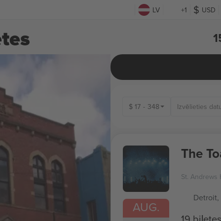
LV
+1
USD
etes
1
$
17
-
348
The To
St. Andrews 
Detroit,
AUG.
19 biļete