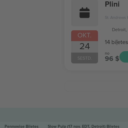
Plini
St. Andrews 
Detroit,
OKT.
14 biļetes
24
no
96 $
SESTD.
Pennywise
Biļetes
Slow Pulp
(17 nov. EDT, Detroit)
Biļetes