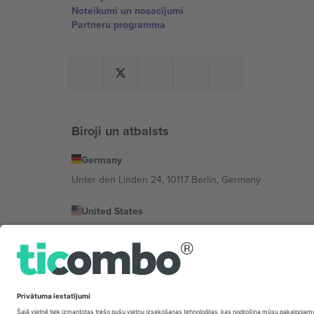
Noteikumi un nosacījumi
Partneru programma
Biroji un atbalsts
Germany
Unter den Linden 24, 10117 Berlin, Germany
United States
131 Continental Dr, Suite 305, Newark, Delaware 19713, 
Bulgaria
Regus Sofia City West, bul Totleben 53-55, 1606 Sofia, B
Mexico