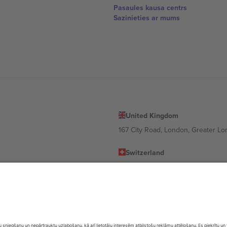
Pasaules kausa centrs
Sazinieties ar mums
United Kingdom
167 City Road, London, Greater L
Switzerland
United States
Dorfstrasse 52a, 6390 Engelberg, 
United Arab Emirates
ulgaria
UAE Dubai Silicon Oasis, DDP Buil