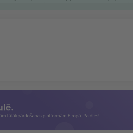
ulē.
sām tālākpārdošanas platformām Eiropā. Paldies!