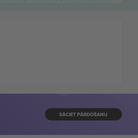
SĀCIET PĀRDOŠANU