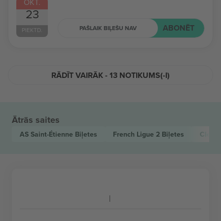
OKT.
23
ABONĒT
PAŠLAIK BIĻEŠU NAV
PIEKTD.
RĀDĪT VAIRĀK - 13 NOTIKUMS(-I)
Ātrās saites
AS Saint-Étienne
Biļetes
French Ligue 2
Biļetes
Clermo