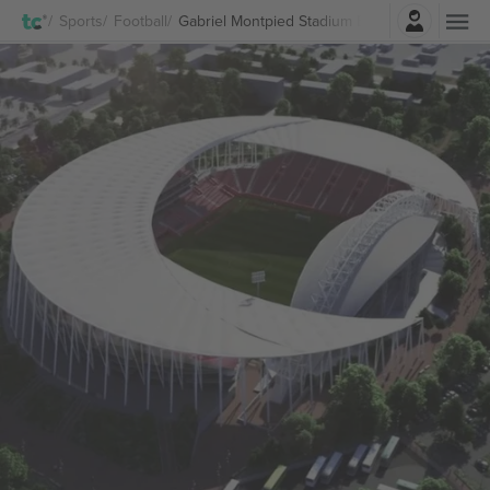
Pierakstīties
Sports
Football
Gabriel Montpied Stadium Biļetes