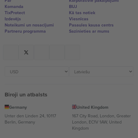
Par
Korporatīvie pakalpojumi
Komanda
BUJ
TixProtect
Kā tas notiek
Izdevējs
Viesnīcas
Noteikumi un nosacījumi
Pasaules kausa centrs
Partneru programma
Sazinieties ar mums
Biroji un atbalsts
Germany
United Kingdom
Unter den Linden 24, 10117
167 City Road, London, Greater
Berlin, Germany
London, EC1V 1AW, United
Kingdom