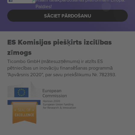
Paldies!
SĀCIET PĀRDOŠANU
ES Komisijas piešķirts izcilības
zīmogs
Ticombo GmbH (mātesuzņēmums) ir atzīts ES
pētniecības un inovāciju finansēšanas programmā
"Apvārsnis 2020", par savu priekšlikumu Nr. 782393.