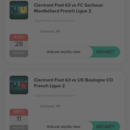
Clermont Foot 63 vs FC Sochaux-
Montbéliard French Ligue 2
Gabriel Montpied Stadium
Clermont, FR
AUG.
28
ABONĒT
PAŠLAIK BIĻEŠU NAV
PIEKTD.
Clermont Foot 63 vs US Boulogne CO
French Ligue 2
Gabriel Montpied Stadium
Clermont, FR
SEPT.
11
ABONĒT
PAŠLAIK BIĻEŠU NAV
PIEKTD.