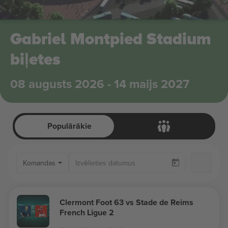
Gabriel Montpied Stadium
biļetes
08 augusts 2026 - 14 maijs 2027
Populārākie
Komandas
Pieej
Clermont Foot 63 vs Stade de Reims
French Ligue 2