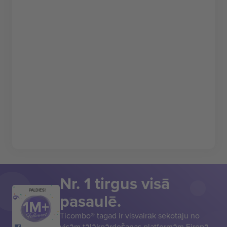
Nr. 1 tirgus visā
PALDIES!
pasaulē.
Ticombo® tagad ir visvairāk sekotāju no
visām tālākpārdošanas platformām Eiropā.