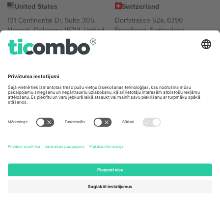
United States
Switzerland
131 Continental Dr, Suite 305,
Dorfstrasse 52a, 6390
Newark, Delaware 19713, United
Engelberg, Switzerland
States
Bulgaria
United Arab Emirates
Regus Sofia City West, bul
UAE Dubai Silicon Oasis, DDP
Totleben 53-55, 1606 Sofia,
Building A1, Office 302, Dubai,
Bulgaria
United Arab Emirates
Mexico
Av Chapultepec 360, Roma
Norte, Cuauhtémoc, 06700
Ciudad de México, CDMX,
Mexico
Platformas nodrošinātāja juridiskā persona var atšķirties atkarībā
no atrašanās vietas, notikuma un/vai domēna. Lai iegūtu detalizētu
informāciju, skatiet konkrētu notikuma lapu, nospiedumu un
noteikumus.,
Izdevējs
un
Noteikumi.
© 2026 Ticombo. Visas
tiesības aizsargātas.