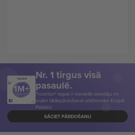
Nr. 1 tirgus visā
PALDIES!
pasaulē.
Ticombo® tagad ir visvairāk sekotāju no
visām tālākpārdošanas platformām Eiropā.
Paldies!
SĀCIET PĀRDOŠANU