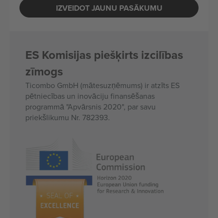
IZVEIDOT JAUNU PASĀKUMU
ES Komisijas piešķirts izcilības
zīmogs
Ticombo GmbH (mātesuzņēmums) ir atzīts ES
pētniecības un inovāciju finansēšanas
programmā "Apvārsnis 2020", par savu
priekšlikumu Nr. 782393.