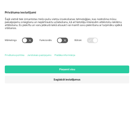
Biroji un atbalsts
Germany
United Kingdom
Unter den Linden 24, 10117
167 City Road, London, Greater
Berlin, Germany
London, EC1V 1AW, United
Kingdom
United States
Switzerland
131 Continental Dr, Suite 305,
Dorfstrasse 52a, 6390
Newark, Delaware 19713, United
Engelberg, Switzerland
States
Bulgaria
United Arab Emirates
Regus Sofia City West, bul
UAE Dubai Silicon Oasis, DDP
Totleben 53-55, 1606 Sofia,
Building A1, Office 302, Dubai,
Bulgaria
United Arab Emirates
Mexico
Av Chapultepec 360, Roma