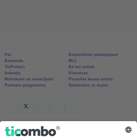
Par
Korporatīvie pakalpojumi
Komanda
BUJ
TixProtect
Kā tas notiek
Izdevējs
Viesnīcas
Noteikumi un nosacījumi
Pasaules kausa centrs
Partneru programma
Sazinieties ar mums