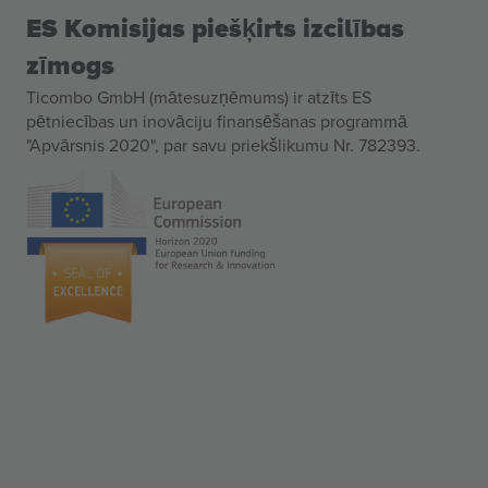
ES Komisijas piešķirts izcilības
zīmogs
Ticombo GmbH (mātesuzņēmums) ir atzīts ES
pētniecības un inovāciju finansēšanas programmā
"Apvārsnis 2020", par savu priekšlikumu Nr. 782393.