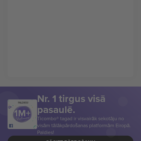
Nr. 1 tirgus visā
PALDIES!
pasaulē.
Ticombo® tagad ir visvairāk sekotāju no
visām tālākpārdošanas platformām Eiropā.
Paldies!