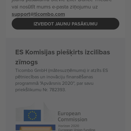
vai nosūtīt mums e-pasta ziņojumu uz
support@ticombo.com
IZVEIDOT JAUNU PASĀKUMU
ES Komisijas piešķirts izcilības
zīmogs
Ticombo GmbH (mātesuzņēmums) ir atzīts ES
pētniecības un inovāciju finansēšanas
programmā "Apvārsnis 2020", par savu
priekšlikumu Nr. 782393.