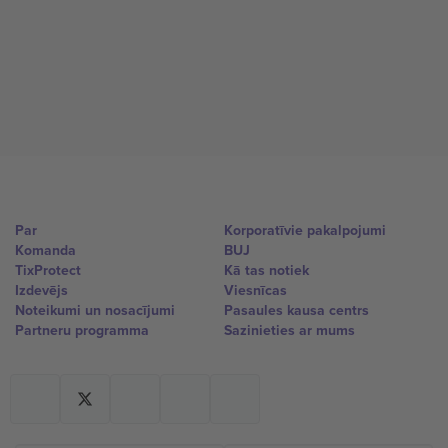
Par
Korporatīvie pakalpojumi
Komanda
BUJ
TixProtect
Kā tas notiek
Izdevējs
Viesnīcas
Noteikumi un nosacījumi
Pasaules kausa centrs
Partneru programma
Sazinieties ar mums