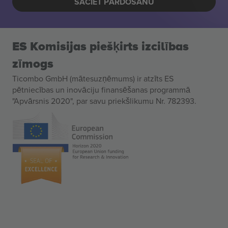
SĀCIET PĀRDOŠANU
ES Komisijas piešķirts izcilības
zīmogs
Ticombo GmbH (mātesuzņēmums) ir atzīts ES
pētniecības un inovāciju finansēšanas programmā
"Apvārsnis 2020", par savu priekšlikumu Nr. 782393.