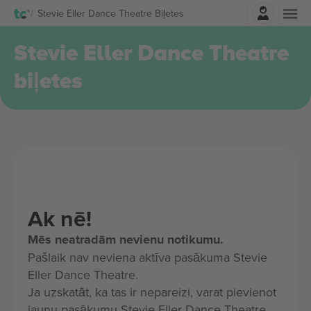
Pierakstīties
Stevie Eller Dance Theatre Biļetes
Stevie Eller Dance Theatre
biļetes
Ak nē!
Mēs neatradām nevienu notikumu.
Pašlaik nav neviena aktīva pasākuma Stevie
Eller Dance Theatre.
Ja uzskatāt, ka tas ir nepareizi, varat pievienot
jaunu pasākumu Stevie Eller Dance Theatre