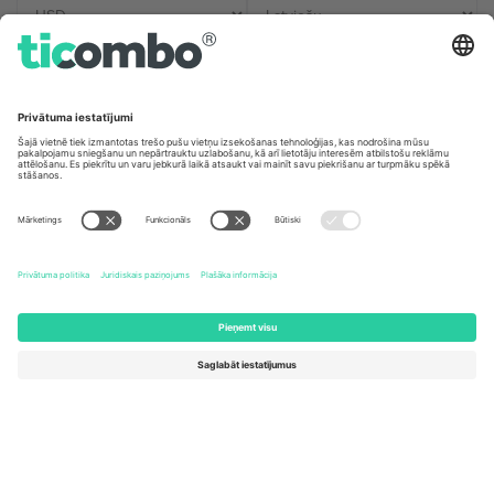
Biroji un atbalsts
Germany
United Kingdom
Unter den Linden 24, 10117
167 City Road, London, Greater
Berlin, Germany
London, EC1V 1AW, United
Kingdom
United States
Switzerland
131 Continental Dr, Suite 305,
Dorfstrasse 52a, 6390
Newark, Delaware 19713, United
Engelberg, Switzerland
States
Bulgaria
United Arab Emirates
Regus Sofia City West, bul
UAE Dubai Silicon Oasis, DDP
Totleben 53-55, 1606 Sofia,
Building A1, Office 302, Dubai,
Bulgaria
United Arab Emirates